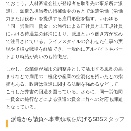
ておこう。人材派遣会社が登録者を取引先の事業所に派
遣し、派遣先担当者の指揮命令のもとで派遣労働（労働
力または役務）を提供する雇用形態を指す。いわゆる
「同一労働同一賃金」の施行による正社員と非正規社員
における待遇差の解消により、派遣という働き方が改め
て注目されている。ライフスタイルの合わせた仕事の実
現や多様な職場を経験でき、一般的にアルバイトやパー
トより時給が高いのも特徴だ。
しかし、企業側が雇用の調整弁として活用する風潮の高
まりなどで雇用の二極化や産業の空洞化を招いたとの指
摘もある。政府は派遣に関する法制を強めるなどして、
こうした弊害の回避を図っている。さらに、同一労働同
一賃金の施行などによる派遣の賃金上昇への対応も課題
となっている。
派遣から請負へ事業領域を広げるSBSスタッフ