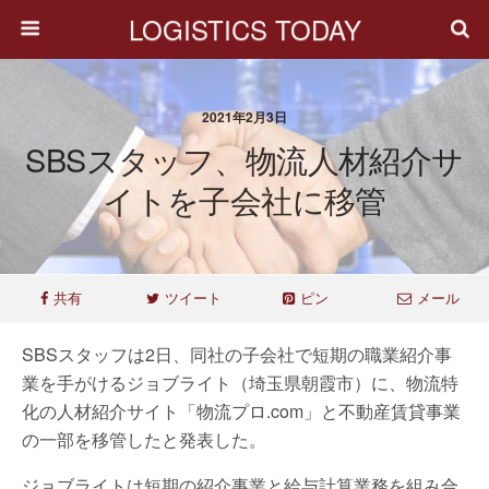
LOGISTICS TODAY
2021年2月3日
SBSスタッフ、物流人材紹介サ
イトを子会社に移管
共有
ツイート
ピン
メール
SBSスタッフは2日、同社の子会社で短期の職業紹介事
業を手がけるジョブライト（埼玉県朝霞市）に、物流特
化の人材紹介サイト「物流プロ.com」と不動産賃貸事業
の一部を移管したと発表した。
ジョブライトは短期の紹介事業と給与計算業務を組み合