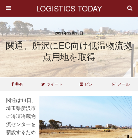
LOGISTICS TODAY
2021年12月15日
関通、所沢にEC向け低温物流拠
点用地を取得
共有
ツイート
ピン
メール
関通は14日、
埼玉県所沢市
に冷凍冷蔵物
流センターを
新設するため