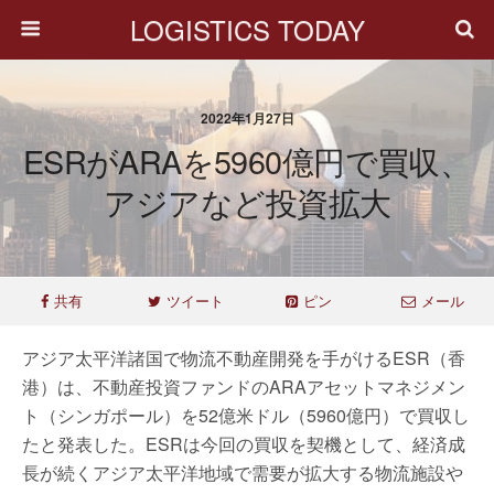
LOGISTICS TODAY
2022年1月27日
ESRがARAを5960億円で買収、
アジアなど投資拡大
共有
ツイート
ピン
メール
アジア太平洋諸国で物流不動産開発を手がけるESR（香
港）は、不動産投資ファンドのARAアセットマネジメン
ト（シンガポール）を52億⽶ドル（5960億円）で買収し
たと発表した。ESRは今回の買収を契機として、経済成
長が続くアジア太平洋地域で需要が拡大する物流施設や