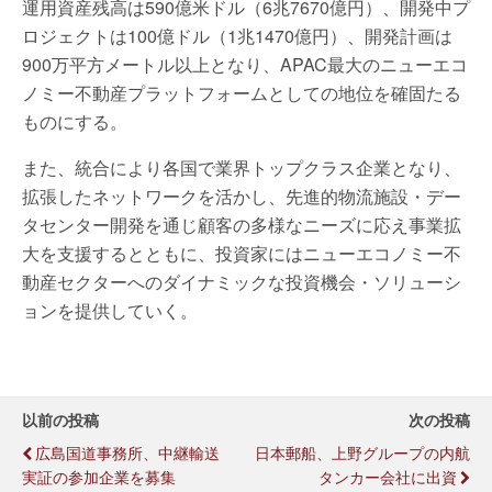
運用資産残高は590億⽶ドル（6兆7670億円）、開発中プ
ロジェクトは100億ドル（1兆1470億円）、開発計画は
900万平方メートル以上となり、APAC最⼤のニューエコ
ノミー不動産プラットフォームとしての地位を確固たる
ものにする。
また、統合により各国で業界トップクラス企業となり、
拡張したネットワークを活かし、先進的物流施設・デー
タセンター開発を通じ顧客の多様なニーズに応え事業拡
⼤を支援するとともに、投資家にはニューエコノミー不
動産セクターへのダイナミックな投資機会・ソリューシ
ョンを提供していく。
以前の投稿
次の投稿
広島国道事務所、中継輸送
日本郵船、上野グループの内航
実証の参加企業を募集
タンカー会社に出資