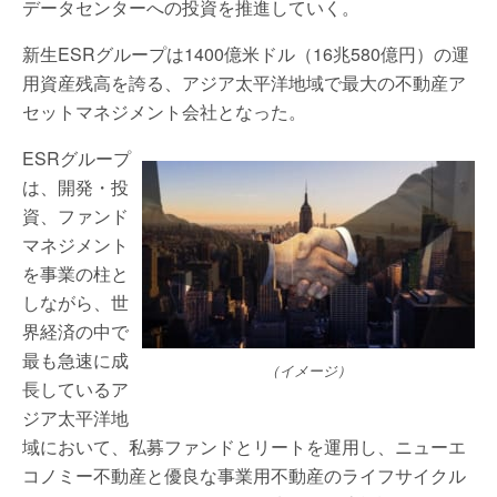
データセンターへの投資を推進していく。
新⽣ESRグループは1400億⽶ドル（16兆580億円）の運
用資産残高を誇る、アジア太平洋地域で最⼤の不動産ア
セットマネジメント会社となった。
ESRグループ
は、開発・投
資、ファンド
マネジメント
を事業の柱と
しながら、世
界経済の中で
最も急速に成
（イメージ）
⻑しているア
ジア太平洋地
域において、私募ファンドとリートを運⽤し、ニューエ
コノミー不動産と優良な事業⽤不動産のライフサイクル