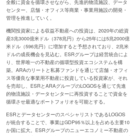
全般に資⾦を循環させながら、先進的物流施設、データ
センター、店舗・オフィス等商業・事業⽤施設の開発・
管理を推進していく。
機関投資家による収益不動産への投資は、2020年の総資
産3兆3000億⽶ドル（378兆円）から25年には5兆2000億
⽶ドル（596兆円）に増加すると予想されており、2兆⽶
ドルの成⻑機会を見込む。ESRグループは経営統合によ
り、世界唯⼀の不動産の循環型投資エコシステムを構
築。ARAのリートと私募ファンドを通じて店舗・オフィ
ス等優良な事業⽤不動産に投資している投資家が、それ
を売却し、ESRとARAグループのLOGOSを通じて先進
的物流施設・データセンターに再投資することで資⾦を
循環させ最適なポートフォリオを可能とする。
ESRとデータセンターのスペシャリストであるLOGOS
が統合することで、事業はGDP95％以上を占める主要10
か国に拡⼤。ESRグループのニューエコノミー不動産の