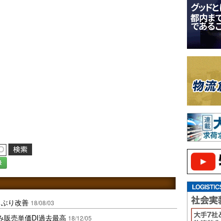
録
月ぶり改善
18/08/03
み販売単価DI過去最高
18/12/05