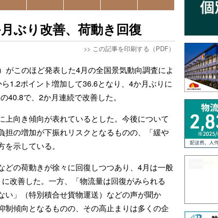
4か月ぶり改善、荷動き回復
>>
この記事を印刷する（PDF）
B）がこのほど発表した4月の全国景気動向調査によ
ら1.2ポイント増加して36.6となり、4か月ぶりに
の40.8で、2か月連続で改善した。
連に上向き傾向が表れているとした。今後について
負担の増加が下振れリスクとなるものの、「緩や
方を示している。
などの荷動きが徐々に回復しつつあり、4月は一般
りに改善した。一方、「物流量は回復がみられる
ない」（特別積合せ貨物運送）などの声が聞か
抑制傾向となるものの、その高止まりは多くの企