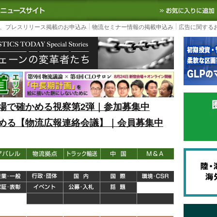
S TODAY｜国内最大の物流ニュースサイト
3PL, SCMなど国内外の最新の物流
、プレスリリース掲載のお申込み
物流セミナー情報の掲載申込み
広告に関する
場で確かめる視察第2弾｜参加募集中
める【物流広報連絡会議】｜会員募集中