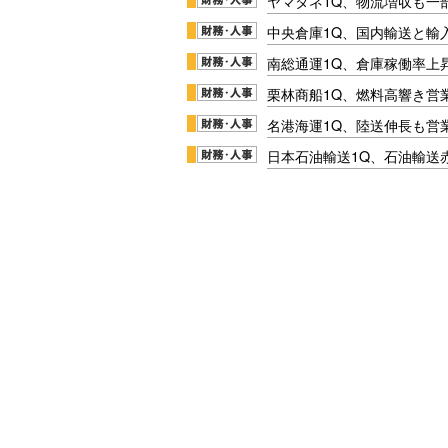
ヤマタネ1Q、物流増収も一
中央倉庫1Q、国内輸送と輸
南総通運1Q、倉庫稼働率上
栗林商船1Q、燃料高響き営
名港海運1Q、陸送伸長も営業
日本石油輸送1Q、石油輸送