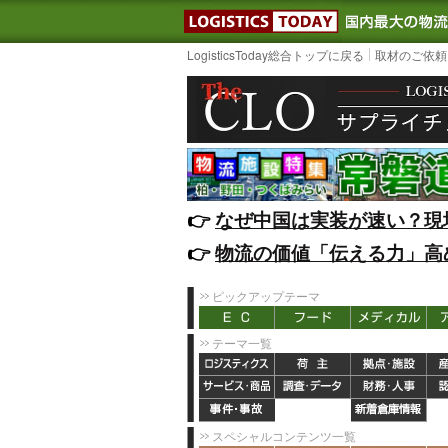
LOGISTIC
LogisticsToday総合トップに戻る
取材のご依頼
👉️
なぜ中国は実装が速い？現
👉️
物流の価値「伝える力」高
ピックアップテーマ
テーマ一覧
スペシャルコンテンツ一覧