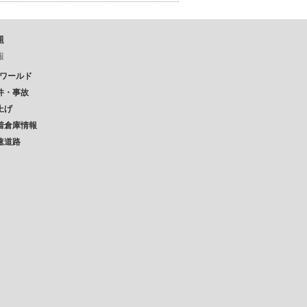
題
報
Pワールド
件・事故
上げ
着倉庫情報
速道路