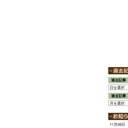
過去記事
過去記事
11月26日