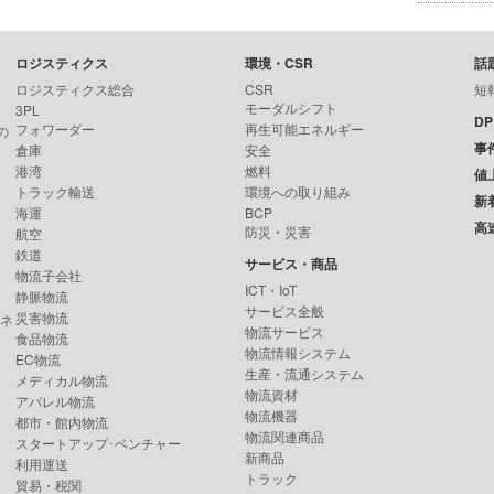
ロジスティクス
環境・CSR
話
ロジスティクス総合
CSR
短
モーダルシフト
3PL
D
フォワーダー
再生可能エネルギー
の
事
倉庫
安全
港湾
燃料
値
トラック輸送
環境への取り組み
新
海運
BCP
高
防災・災害
航空
鉄道
サービス・商品
物流子会社
ICT・IoT
静脈物流
サービス全般
災害物流
ンネ
物流サービス
食品物流
物流情報システム
EC物流
生産・流通システム
メディカル物流
物流資材
アパレル物流
物流機器
都市・館内物流
物流関連商品
スタートアップ･ベンチャー
新商品
利用運送
トラック
貿易・税関