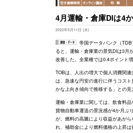
4月運輸・倉庫DIは
2022年5月11日 (水)
帝国データバンク（TD
ると、運輸・倉庫業の景気DIは3月か
改善した。全業種では0.4ポイント増
TOBは、人出の増大で個人消費関
は、急速な円安の進行に伴うコスト
かな上向き傾向で推移する」との見
運輸・倉庫業に関しては、飲食料品
貨物自動車運送の景況感が4か月ぶ
が、燃料の高騰により収益があがら
れ、補助金により燃料価格の上昇は