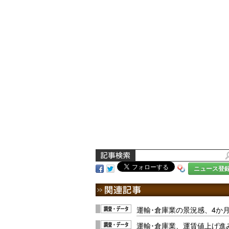
ニュース登
運輸･倉庫業の景況感、4か
運輸･倉庫業、運賃値上げ進