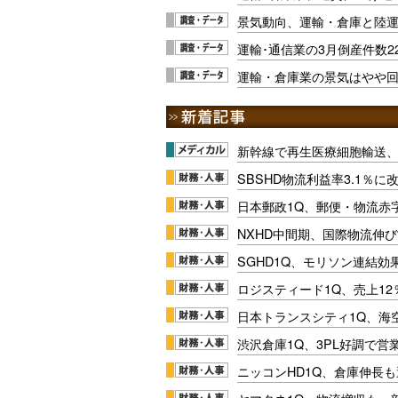
景気動向、運輸・倉庫と陸
運輸･通信業の3月倒産件数2
運輸・倉庫業の景気はやや回
新幹線で再生医療細胞輸送
SBSHD物流利益率3.1％
日本郵政1Q、郵便・物流赤
NXHD中間期、国際物流伸び
SGHD1Q、モリソン連結効
ロジスティード1Q、売上1
日本トランスシティ1Q、海
渋沢倉庫1Q、3PL好調で営
ニッコンHD1Q、倉庫伸長