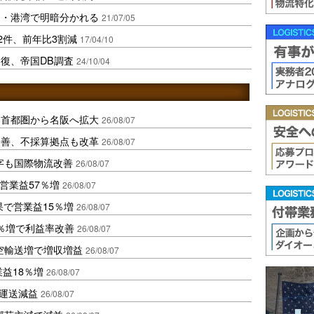
運・港湾で明暗分かれる
21/07/05
2件、前年比3割減
17/04/10
復、帝国DB調査
24/10/04
、首都圏から名阪へ拡大
26/08/07
に改善、不採算拠点も改革
26/08/07
字も国際物流改善
26/08/07
営業益57％増
26/08/07
果で営業益15％増
26/08/07
2％増で利益率改善
26/08/07
空輸送増で増収増益
26/08/07
業益18％増
26/08/07
も運送減益
26/08/07