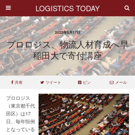
LOGISTICS TODAY
2022年5月17日
プロロジス、物流人材育成へ早
稲田大で寄付講座
共有
ツイート
ピン
メール
プロロジス
（東京都千代
田区）は17
日、毎年恒例
となっている