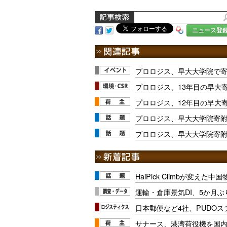
ニュース登
プロロジス、早大大学院で寄
プロロジス、13年目の早大寄
プロロジス、12年目の早大寄
プロロジス、早大大学院寄附
プロロジス、早大大学院寄附
HaiPick Climbが変えた
運輸・倉庫景気DI、5か月ぶ
日本郵便など4社、PUDO
サナース、港湾荷役機を国