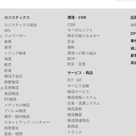
ロジスティクス
環境・CSR
話
ロジスティクス総合
CSR
短
モーダルシフト
3PL
D
フォワーダー
再生可能エネルギー
の
事
倉庫
安全
港湾
燃料
値
トラック輸送
環境への取り組み
新
海運
BCP
高
防災・災害
航空
鉄道
サービス・商品
物流子会社
ICT・IoT
静脈物流
サービス全般
災害物流
ンネ
物流サービス
食品物流
物流情報システム
EC物流
生産・流通システム
メディカル物流
物流資材
アパレル物流
物流機器
都市・館内物流
物流関連商品
スタートアップ･ベンチャー
新商品
利用運送
トラック
貿易・税関