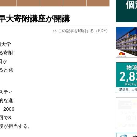
早大寄附講座が開講
>>
この記事を印刷する（PDF）
田大学
る寄附
日か
ると発
スティ
的な進
2006
回で8
授が担当する。