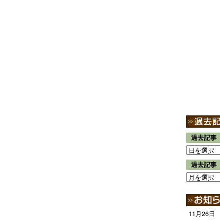
過去記事
過去記事
11月26日