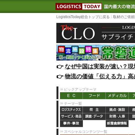
LOGISTIC
LogisticsToday総合トップに戻る
取材のご依頼
👉️
なぜ中国は実装が速い？現
👉️
物流の価値「伝える力」高
ピックアップテーマ
テーマ一覧
スペシャルコンテンツ一覧