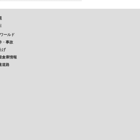
題
報
Pワールド
件・事故
上げ
着倉庫情報
速道路