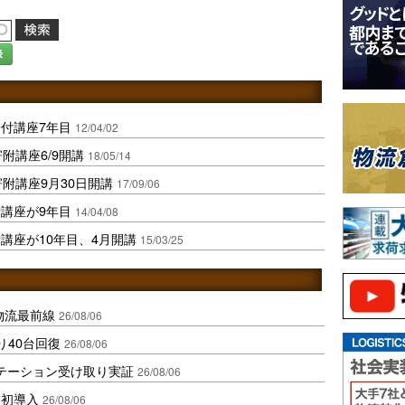
録
付講座7年目
12/04/02
附講座6/9開講
18/05/14
附講座9月30日開講
17/09/06
講座が9年目
14/04/08
講座が10年目、4月開講
15/03/25
中国物流最前線
26/08/06
り40台回復
26/08/06
ステーション受け取り実証
26/08/06
内初導入
26/08/06