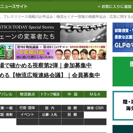
S TODAY｜国内最大の物流ニュースサイト
3PL, SCMなど国内外の最新の物流
、プレスリリース掲載のお申込み
物流セミナー情報の掲載申込み
広告に関する
場で確かめる視察第2弾｜参加募集中
める【物流広報連絡会議】｜会員募集中