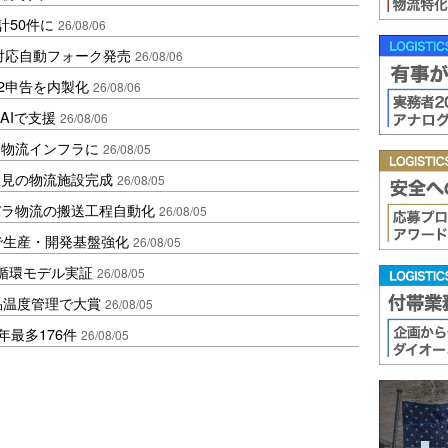
計50件に
26/08/06
ロ対応自動フォーク発売
26/08/06
2申告を内製化
26/08/06
AIで支援
26/08/06
を物流インフラに
26/08/05
伏見の物流施設完成
26/08/05
バラ物流の搬送工程自動化
26/08/05
で生産・開発基盤強化
26/08/05
循環モデル実証
26/08/05
品温度管理で大賞
26/08/05
年最多176件
26/08/05