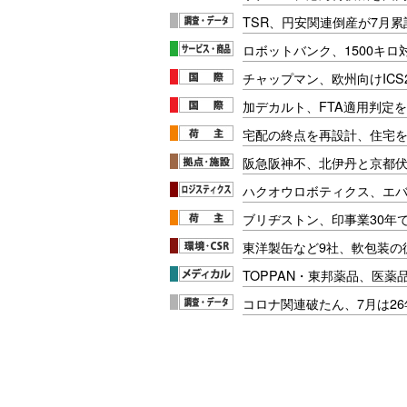
TSR、円安関連倒産が7月累
ロボットバンク、1500キ
チャップマン、欧州向けICS
加デカルト、FTA適用判定を
宅配の終点を再設計、住宅
阪急阪神不、北伊丹と京都
ハクオウロボティクス、エ
ブリヂストン、印事業30年
東洋製缶など9社、軟包装の
TOPPAN・東邦薬品、医薬
コロナ関連破たん、7月は26