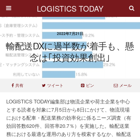
LOGISTICS TODAY
2022年7月21日
輸配送DXに過半数が着手も、懸
念は｢投資効果創出｣
共有
ツイート
ピン
メール
LOGISTICS TODAY編集部は物流企業や荷主企業を中心
とする読者を対象に7月5日から8日にかけて、物流現場
における配車・配送業務の効率化に係るニーズ調査（有
効回答数620件、回答率20.7％）を実施した。輸配送業
務における最適な運用のあり方を模索するなか、輸配送