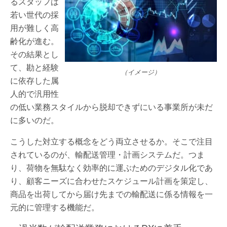
るスタッフは
若い世代の採
用が難しく高
齢化が進む。
その結果とし
て、勘と経験
（イメージ）
に依存した属
人的で汎用性
の低い業務スタイルから脱却できずにいる事業所が未だ
に多いのだ。
こうした対立する概念をどう両立させるか。そこで注目
されているのが、輸配送管理・計画システムだ。つま
り、荷物を無駄なく効率的に運ぶためのデジタル化であ
り、顧客ニーズに合わせたスケジュール計画を策定し、
商品を出荷してから届け先までの輸配送に係る情報を一
元的に管理する機能だ。