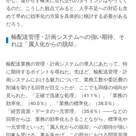
かし、遠からず確実に世代交代のタイミングはやってく
るのだ。こうした観点でみると、人手不足への対応も含
めて早めに効率化の方策を具体的に検討する必要がある
だろう。
輸配送管理・計画システムへの強い期待、そ
れは「属人化からの脱却」
輸配送業務の管理・計画システムの導入にあたって、特
に期待するポイントを尋ねた。先ほど、輸配送管理・計
画システムにおける魅力について、業務工数や委託費の
削減を挙げる回答が目立ったが、ここでも同様の傾向が
見られた。「正確で迅速な処理」（41.1％）、「業務の
効率化」（40.0％）、「業務の標準化」（38.5％）、
「経営資源・データの一元管理」（35.6％）――などの
回答からは、業務の効率化もさることながら、標準化や
一元管理といった「属人化からの脱却」への期待が強い
印象を受ける。裏を返せば、この部分における問題意識