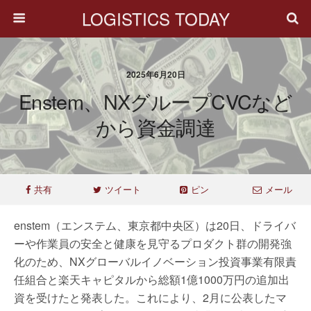
LOGISTICS TODAY
2025年6月20日
Enstem、NXグループCVCなど
から資金調達
共有
ツイート
ピン
メール
enstem（エンステム、東京都中央区）は20日、ドライバ
ーや作業員の安全と健康を見守るプロダクト群の開発強
化のため、NXグローバルイノベーション投資事業有限責
任組合と楽天キャピタルから総額1億1000万円の追加出
資を受けたと発表した。これにより、2月に公表したマ