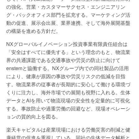
の強化、営業・カスタマーサクセス・エンジニアリン
グ・バックオフィス部門を拡充する。マーケティング活
動の促進、展示会出展、業界連携、そして海外展開基盤
の構築を進める方針だ。
NXグローバルイノベーション投資事業有限責任組合は
「安全はすべてに優先する」という理念のもと、物流業
界の共通課題である交通事故や労災の防止に向けて
enstemと協働する。NXグループ内での同社製品の活用
により、健康が原因の事故や労災リスクの低減を目指
す。物流業界の従事者が長期的に安心して働ける環境づ
くりに注力し、海外市場での展開も視野に入れる。生体
データとAIを用いて物流現場の安全性を定量的に可視化
する。事故防止や過重労働の回避など、現場オペレーシ
ョンの質的向上を図る。
楽天キャピタルは産業現場における労働災害の削減と健
康経営の促進を重視している。同社の生体データ解析と