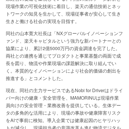
現場作業の可視化技術に着目し、楽天の通信技術とネッ
トワークの知見を生かして、現場従事者が安心して生き
生きと働ける社会の実現を目指す。
同社の山本寛大社長は「NXグローバルイノベーションフ
ァンド、楽天キャピタルという強力な新パートナーとの
協業により、累計2億5000万円の資金調達を完了した。
両社との連携を通じてプロダクトと事業基盤の両面で成
長を図り、物流や作業現場の課題解決に取り組んでい
く。本質的なイノベーションにより社会的価値の創出を
推進する」とコメントした。
現在、同社の主力サービスであるNobi for Driverはドライ
バー向けの健康・安全管理を、MAMORINUは現場作業
員向けの安全管理・業務改善を提供している。生体デー
タの多角的な活用により、現場の事故や健康障害リスク
をAIで事前に検知。導入企業では健康起因のヒヤリハッ
トが減少し、現場担当者の意識改革も進む物流デジタル