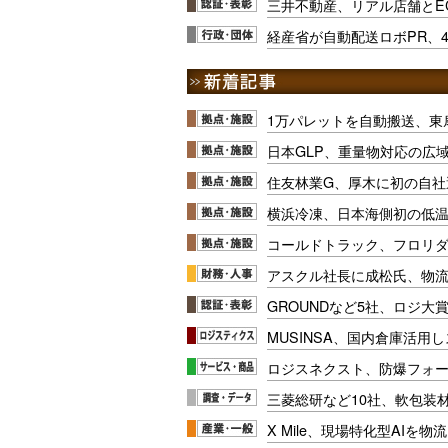
三井不動産、リアル店舗とE
経産省が自動配送ロボPR、4
1万パレットを自動搬送、東
日本GLP、重量物対応の広
住友林業G、厚木に初の自社
横浜冷凍、日本海側初の低
コールドトラック、フロリ
アスクル社長に成松氏、物
GROUNDなど5社、ロジ大
MUSINSA、国内倉庫活用
ロジスネクスト、防爆フォ
三菱総研など10社、軟包装
X Mile、現場特化型AIを