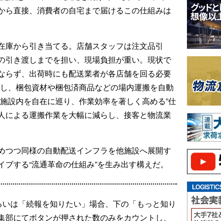
から直接、消費者の自宅まで届けるこの仕組みは
在庫から引き当てる。店舗スタッフは注文品引
の引き渡しまでを担い、現場負担が重い。現状で
ならず、出荷時にも配送業者が各店舗を回る必要
入し、梱包資材や梱包済商品などの場内運搬を自動
ト施設内を自在に巡り、作業効率を著しく高める”仕
人による運搬作業を大幅に減らし、接客と物流業
めつつ同様の自動配送インフラを他施設へ展開す
イブする“流通革命の仕組み”を生み出す構えだ。
るいは「続報を知りたい」場合、下の「もっと知り
集部にてボタンが押された数のみをカウントし、