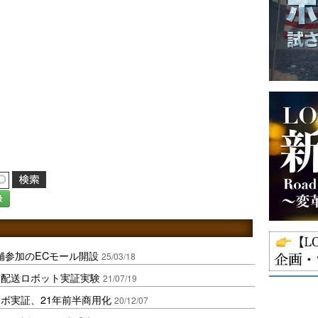
録
舗参加のECモール開設
25/03/18
動配送ロボット実証実験
21/07/19
ボ実証、21年前半商用化
20/12/07