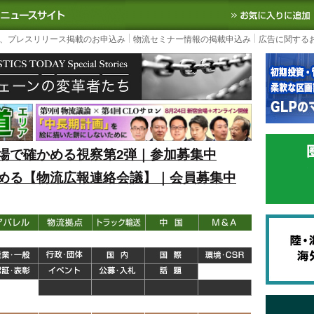
S TODAY｜国内最大の物流ニュースサイト
3PL, SCMなど国内外の最新の物流
、プレスリリース掲載のお申込み
物流セミナー情報の掲載申込み
広告に関する
場で確かめる視察第2弾｜参加募集中
める【物流広報連絡会議】｜会員募集中