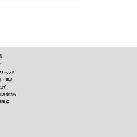
題
報
Pワールド
件・事故
上げ
着倉庫情報
速道路