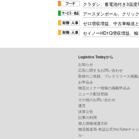
クラダシ、蓄電池付き3温度
アースダンボール、クリッ
ゼロ増収増益、中古車輸送
セイノーHD1Q増収増益、輸
Logistics Todayから
お知らせ
広告に関するお問い合わせ
取材のご依頼、プレスリリース掲載
お申込み
物流セミナー情報の掲載申込み
ニュース配信登録
その他のお問い合わせ
運営
決算公告
記事の利用
個人情報保護方針
物流報道局-本誌公式YouTubeチャ
ル-