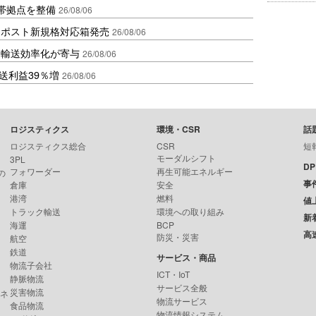
帯拠点を整備
26/08/06
クポスト新規格対応箱発売
26/08/06
と輸送効率化が寄与
26/08/06
送利益39％増
26/08/06
ロジスティクス
環境・CSR
話
ロジスティクス総合
CSR
短
モーダルシフト
3PL
D
フォワーダー
再生可能エネルギー
の
事
倉庫
安全
港湾
燃料
値
トラック輸送
環境への取り組み
新
海運
BCP
高
防災・災害
航空
鉄道
サービス・商品
物流子会社
ICT・IoT
静脈物流
サービス全般
災害物流
ンネ
物流サービス
食品物流
物流情報システム