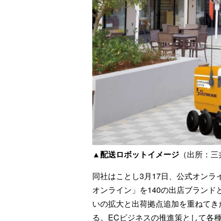
▲配送ロボットイメージ
（出所：三
同社はことし3月17日、公式オン
オンライン」を140の出店ブラン
いの拡大と出荷拠点追加を重ねてきた
る。ECビジネスの推進策として各