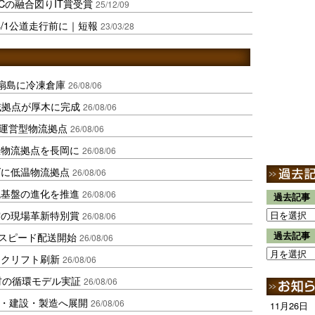
Cの融合図りIT賞受賞
25/12/09
/1公道走行前に｜短報
23/03/28
扇島に冷凍倉庫
26/08/06
域拠点が厚木に完成
26/08/06
運営型物流拠点
26/08/06
温物流拠点を長岡に
26/08/06
ダに低温物流拠点
26/08/06
流基盤の進化を推進
26/08/06
過去記事
賞の現場革新特別賞
26/08/06
しスピード配送開始
過去記事
26/08/06
ークリフト刷新
26/08/06
材の循環モデル実証
26/08/06
物流・建設・製造へ展開
26/08/06
11月26日