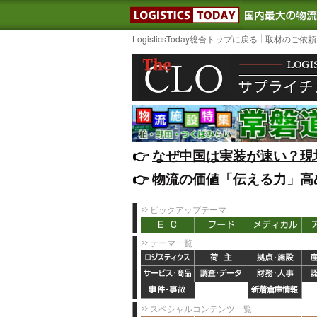
LOGISTIC
LogisticsToday総合トップに戻る
取材のご依頼
👉️
なぜ中国は実装が速い？現
👉️
物流の価値「伝える力」高
ピックアップテーマ
テーマ一覧
スペシャルコンテンツ一覧