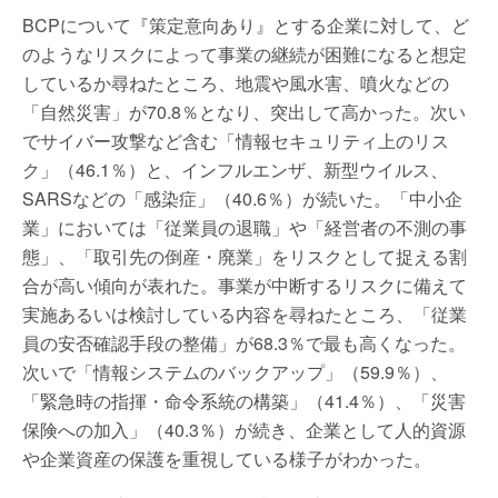
BCPについて『策定意向あり』とする企業に対して、ど
のようなリスクによって事業の継続が困難になると想定
しているか尋ねたところ、地震や風水害、噴火などの
「自然災害」が70.8％となり、突出して高かった。次い
でサイバー攻撃など含む「情報セキュリティ上のリス
ク」（46.1％）と、インフルエンザ、新型ウイルス、
SARSなどの「感染症」（40.6％）が続いた。「中小企
業」においては「従業員の退職」や「経営者の不測の事
態」、「取引先の倒産・廃業」をリスクとして捉える割
合が高い傾向が表れた。事業が中断するリスクに備えて
実施あるいは検討している内容を尋ねたところ、「従業
員の安否確認手段の整備」が68.3％で最も高くなった。
次いで「情報システムのバックアップ」（59.9％）、
「緊急時の指揮・命令系統の構築」（41.4％）、「災害
保険への加入」（40.3％）が続き、企業として人的資源
や企業資産の保護を重視している様子がわかった。