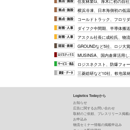
住友林業G、厚木に初の自社
横浜冷凍、日本海側初の低
コールドトラック、フロリ
ダイフク中間期、半導体搬
アスクル社長に成松氏、物
GROUNDなど5社、ロジ大
MUSINSA、国内倉庫活用
ロジスネクスト、防爆フォ
三菱総研など10社、軟包装
Logistics Todayから
お知らせ
広告に関するお問い合わせ
取材のご依頼、プレスリリース掲載
お申込み
物流セミナー情報の掲載申込み
ニュース配信登録