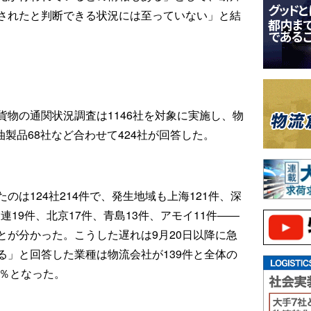
されたと判断できる状況には至っていない」と結
物の通関状況調査は1146社を対象に実施し、物
油製品68社など合わせて424社が回答した。
は124社214件で、発生地域も上海121件、深
大連19件、北京17件、青島13件、アモイ11件――
とが分かった。こうした遅れは9月20日以降に急
る」と回答した業種は物流会社が139件と全体の
1％となった。