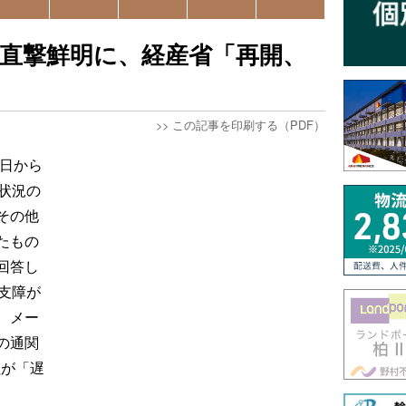
直撃鮮明に、経産省「再開、
>>
この記事を印刷する（PDF）
8日から
状況の
その他
たもの
回答し
支障が
、メー
の通関
社が「遅