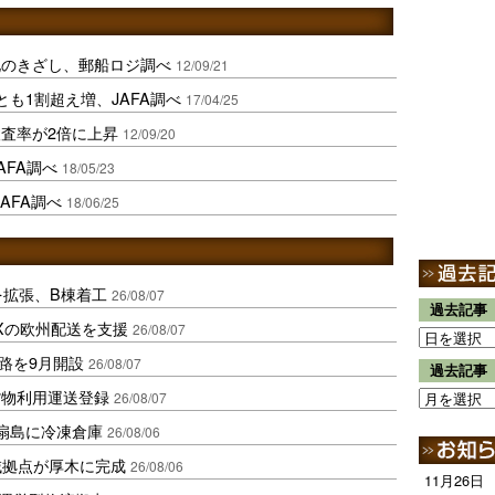
化のきざし、郵船ロジ調べ
12/09/21
も1割超え増、JAFA調べ
17/04/25
査率が2倍に上昇
12/09/20
AFA調べ
18/05/23
AFA調べ
18/06/25
を拡張、B棟着工
26/08/07
過去記事
Xの欧州配送を支援
26/08/07
路を9月開設
26/08/07
過去記事
貨物利用運送登録
26/08/07
扇島に冷凍倉庫
26/08/06
域拠点が厚木に完成
26/08/06
11月26日