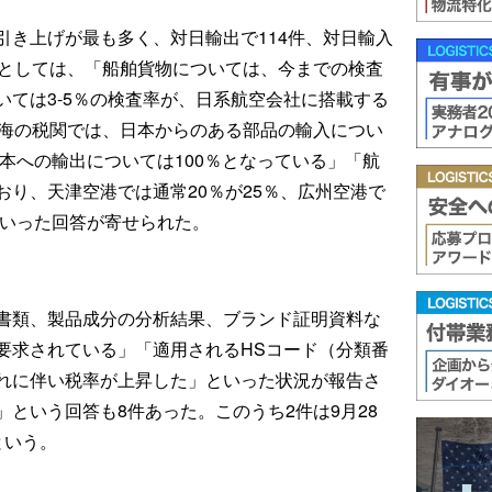
引き上げが最も多く、対日輸出で114件、対日輸入
例としては、「船舶貨物については、今までの検査
については3-5％の検査率が、日系航空会社に搭載する
上海の税関では、日本からのある部品の輸入につい
日本への輸出については100％となっている」「航
り、天津空港では通常20％が25％、広州空港で
といった回答が寄せられた。
書類、製品成分の分析結果、ブランド証明資料な
要求されている」「適用されるHSコード（分類番
れに伴い税率が上昇した」といった状況が報告さ
という回答も8件あった。このうち2件は9月28
という。