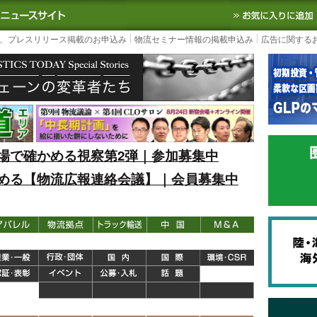
S TODAY｜国内最大の物流ニュースサイト
3PL, SCMなど国内外の最新の物流
、プレスリリース掲載のお申込み
物流セミナー情報の掲載申込み
広告に関する
場で確かめる視察第2弾｜参加募集中
める【物流広報連絡会議】｜会員募集中