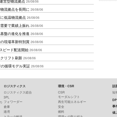
運営型物流拠点
26/08/06
温物流拠点を長岡に
26/08/06
ダに低温物流拠点
26/08/06
送需要で業績上振れ
26/08/06
流基盤の進化を推進
26/08/06
賞の現場革新特別賞
26/08/06
しスピード配送開始
26/08/06
ークリフト刷新
26/08/06
材の循環モデル実証
26/08/06
ロジスティクス
環境・CSR
話
ロジスティクス総合
CSR
短
モーダルシフト
3PL
D
フォワーダー
再生可能エネルギー
の
事
倉庫
安全
港湾
燃料
値
トラック輸送
環境への取り組み