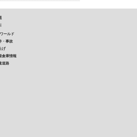
題
報
Pワールド
件・事故
上げ
着倉庫情報
速道路