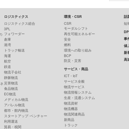
ロジスティクス
環境・CSR
話
ロジスティクス総合
CSR
短
モーダルシフト
3PL
D
フォワーダー
再生可能エネルギー
の
事
倉庫
安全
港湾
燃料
値
トラック輸送
環境への取り組み
新
海運
BCP
高
防災・災害
航空
鉄道
サービス・商品
物流子会社
ICT・IoT
静脈物流
サービス全般
災害物流
ンネ
物流サービス
食品物流
物流情報システム
EC物流
生産・流通システム
メディカル物流
物流資材
アパレル物流
物流機器
都市・館内物流
物流関連商品
スタートアップ･ベンチャー
新商品
利用運送
トラック
貿易・税関