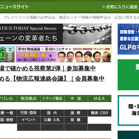
S TODAY｜国内最大の物流ニュースサイト
3PL, SCMなど国内外の最新の物流
、プレスリリース掲載のお申込み
物流セミナー情報の掲載申込み
広告に関する
場で確かめる視察第2弾｜参加募集中
める【物流広報連絡会議】｜会員募集中