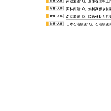
南総通運1Q、倉庫稼働率上
栗林商船1Q、燃料高響き営
名港海運1Q、陸送伸長も営業
日本石油輸送1Q、石油輸送