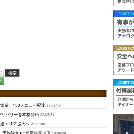
録
協業、150メニュー配達
20/08/03
のデリバリーを本格開始
22/05/31
配達エリア拡大へ
21/11/08
｢予約注文｣に松屋銀座加盟
18/08/29