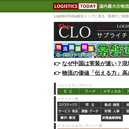
LOGISTIC
LogisticsToday総合トップに戻る
取材のご依頼
👉️
なぜ中国は実装が速い？現
👉️
物流の価値「伝える力」高
ピックアップテーマ
テーマ一覧
スペシャルコンテンツ一覧