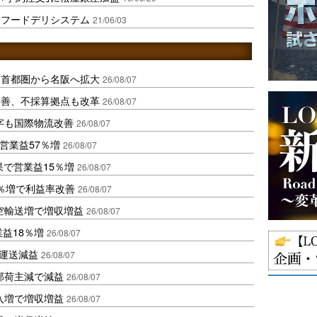
にフードデリシステム
21/06/03
、首都圏から名阪へ拡大
26/08/07
に改善、不採算拠点も改革
26/08/07
字も国際物流改善
26/08/07
営業益57％増
26/08/07
果で営業益15％増
26/08/07
2％増で利益率改善
26/08/07
空輸送増で増収増益
26/08/07
業益18％増
26/08/07
も運送減益
26/08/07
部荷主減で減益
26/08/07
入増で増収増益
26/08/07