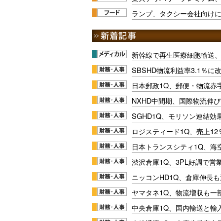
ランプ、タクシー会社向け
新幹線で再生医療細胞輸送
SBSHD物流利益率3.1％
日本郵政1Q、郵便・物流赤
NXHD中間期、国際物流伸び
SGHD1Q、モリソン連結効
ロジスティード1Q、売上1
日本トランスシティ1Q、海
渋沢倉庫1Q、3PL好調で営
ニッコンHD1Q、倉庫伸長
ヤマタネ1Q、物流増収も一
中央倉庫1Q、国内輸送と輸