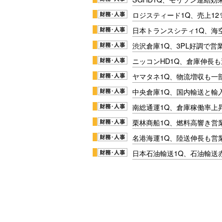
ロジスティード1Q、売上1
日本トランスシティ1Q、海
渋沢倉庫1Q、3PL好調で営
ニッコンHD1Q、倉庫伸長
ヤマタネ1Q、物流増収も一
中央倉庫1Q、国内輸送と輸
南総通運1Q、倉庫稼働率上
栗林商船1Q、燃料高響き営
名港海運1Q、陸送伸長も営業
日本石油輸送1Q、石油輸送