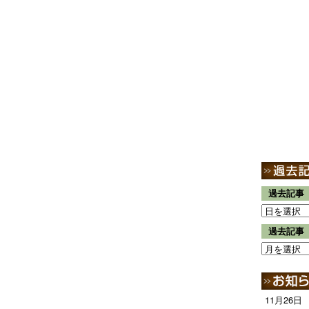
過去記事
過去記事
11月26日