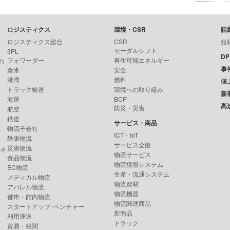
ロジスティクス
環境・CSR
話
ロジスティクス総合
CSR
短
モーダルシフト
3PL
D
フォワーダー
再生可能エネルギー
の
事
倉庫
安全
港湾
燃料
値
トラック輸送
環境への取り組み
新
海運
BCP
高
防災・災害
航空
鉄道
サービス・商品
物流子会社
ICT・IoT
静脈物流
サービス全般
災害物流
ンネ
物流サービス
食品物流
物流情報システム
EC物流
生産・流通システム
メディカル物流
物流資材
アパレル物流
物流機器
都市・館内物流
物流関連商品
スタートアップ･ベンチャー
新商品
利用運送
トラック
貿易・税関