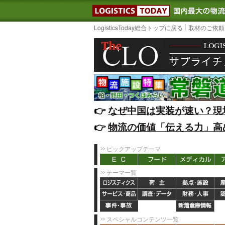
LOGISTIC
LogisticsToday総合トップに戻る
取材のご依頼
👉️
なぜ中国は実装が速い？現
👉️
物流の価値「伝える力」高
ピックアップテーマ
テーマ一覧
スペシャルコンテンツ一覧