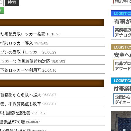
録
した宅配受取ロッカー発売
16/10/25
き型｣ロッカー導入
19/12/02
マゾンの受取りロッカー
20/06/29
取ロッカーで佐川急便荷物対応
18/07/03
地下鉄ロッカーで利用可
20/04/10
、首都圏から名阪へ拡大
26/08/07
に改善、不採算拠点も改革
26/08/07
字も国際物流改善
26/08/07
営業益57％増
26/08/07
果で営業益15％増
26/08/07