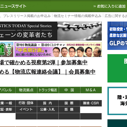
S TODAY｜国内最大の物流ニュースサイト
3PL, SCMなど国内外の最新の物流
、プレスリリース掲載のお申込み
物流セミナー情報の掲載申込み
広告に関する
場で確かめる視察第2弾｜参加募集中
める【物流広報連絡会議】｜会員募集中