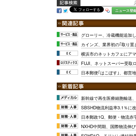
ニュース登
グローリー、冷蔵機能追加
カインズ、業界初の｢取り置
横浜市のネットカフェにア
FUJI、ネットスーパー受
日本郵便｢はこぽす｣、都営
新幹線で再生医療細胞輸送
SBSHD物流利益率3.1％
日本郵政1Q、郵便・物流赤
NXHD中間期、国際物流伸び
SGHD1Q、モリソン連結効