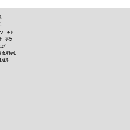
題
報
Pワールド
件・事故
上げ
着倉庫情報
速道路