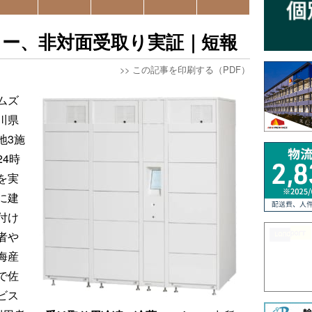
カー、非対面受取り実証｜短報
>>
この記事を印刷する（PDF）
ムズ
川県
地3施
4時
を実
に建
付け
者や
海産
で佐
ビス