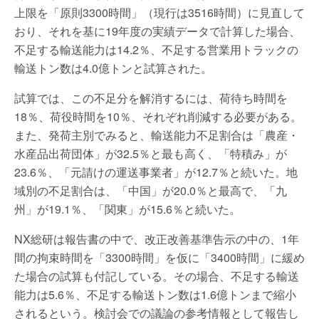
上限を「原則3300時間」（現行は3516時間）に見直して
おり、それを基に19年度の実績データで計算した場合、
不足する輸送能力は14.2％、不足する営業用トラックの
輸送トン数は4.0億トンと試算された。
試算では、この不足分を解消するには、荷待ち時間を
18％、荷役時間を10％、それぞれ削減する必要がある。
また、発荷主別でみると、輸送能力不足割合は「農産・
水産品出荷団体」が32.5％と最も高く、「特積み」が
23.6％、「元請けの運送事業者」が12.7％と続いた。地
域別の不足割合は、「中国」が20.0％と最高で、「九
州」が19.1％、「関東」が15.6％と続いた。
NX総研は報告書の中で、改正改善基準告示の中の、1年
間の拘束時間を「3300時間」を仮に「3400時間」に緩め
た場合の試算も付記している。その場合、不足する輸送
能力は5.6％、不足する輸送トン数は1.6億トンまで縮小
されるという。検討会での議論の参考情報として報告し