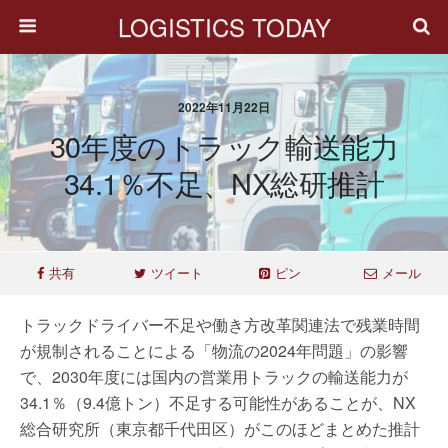
LOGISTICS TODAY
2022年11月22日
30年度のトラック輸送能力
34.1％不足、NX総研推計
共有
ツイート
ピン
メール
トラックドライバー不足や働き方改革関連法で残業時間
が規制されることによる「物流の2024年問題」の影響
で、2030年度には国内の営業用トラックの輸送能力が
34.1％（9.4億トン）不足する可能性があることが、NX
総合研究所（東京都千代田区）がこのほどまとめた推計