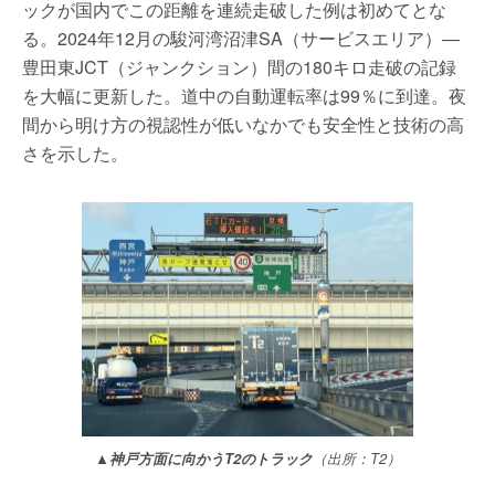
ックが国内でこの距離を連続走破した例は初めてとな
る。2024年12月の駿河湾沼津SA（サービスエリア）―
豊田東JCT（ジャンクション）間の180キロ走破の記録
を大幅に更新した。道中の自動運転率は99％に到達。夜
間から明け方の視認性が低いなかでも安全性と技術の高
さを示した。
▲神戸方面に向かうT2のトラック
（出所：T2）