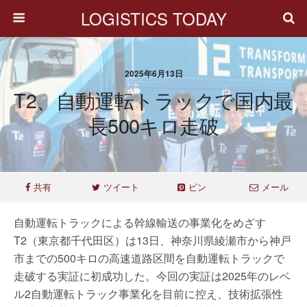
LOGISTICS TODAY
2025年6月13日
T2、自動運転トラックで国内最
長500キロ走破
共有
ツイート
ピン
メール
自動運転トラックによる幹線輸送の事業化をめざす
T2（東京都千代田区）は13日、神奈川県綾瀬市から神戸
市までの500キロの高速道路区間を自動運転トラックで
走破する実証に初成功した。今回の実証は2025年のレベ
ル2自動運転トラック事業化を目前に控え、技術拡張性