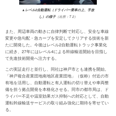
▲レベル2自動運転（ドライバー乗車の上、手放
し）の様子
（出所：T 2）
また、周辺車両の動きに自律判断で対応し、安全な車線
変更や急勾配・急カーブを安定してクリアする技術を新
たに開発した。今後はレベル2自動運転トラック事業化
に続き、27年にはレベル4による幹線輸送開始を目指し
て先進技術開発へ注力する。
この実証走行と並行し、同社は神戸市とも連携を開始。
「神戸複合産業団地南地区産業団地」（仮称）付近の市
有地を活用し、自動運転と有人運転の切り替えや車両整
備を担う拠点開発を本格化させる。同市の都市局は、ド
ライバー不足や温室効果ガス抑制への対応として、自動
運転幹線輸送サービスの取り組み強化に期待を寄せてい
る。