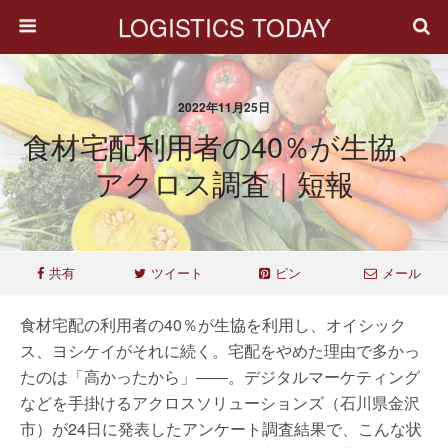
LOGISTICS TODAY
2022年11月25日
食材宅配利用者の40％が生協、
アクロス調査｜短報
共有
ツイート
ピン
メール
食材宅配の利用者の40％が生協を利用し、オイシック
ス、ヨシケイがそれに続く。宅配をやめた理由で多かっ
たのは「高かったから」――。デジタルマーケティング
などを手掛けるアクロスソリューションズ（石川県金沢
市）が24日に発表したアンケート調査結果で、こんな状