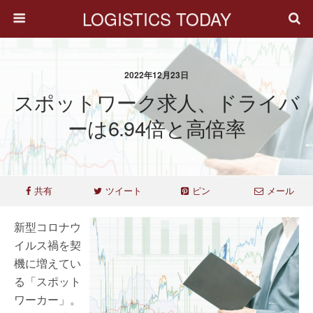
LOGISTICS TODAY
2022年12月23日
スポットワーク求人、ドライバ
ーは6.94倍と高倍率
共有
ツイート
ピン
メール
新型コロナウ
イルス禍を契
機に増えてい
る「スポット
ワーカー」。