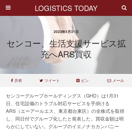
LOGISTICS TODAY
2023年1月31日
センコー、生活支援サービス拡
充へARS買収
共有
ツイート
ピン
メール
センコーグループホールディングス（GHD）は1月31
日、住宅設備のトラブル対応サービスを手掛ける
ARS（エーアールエス、東京都台東区）の全株式を取得
し、同日付でグループ化したと発表した。買収金額は明
らかにしていない。グループのイエノナカカンパニー