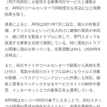
（同千代田区）が提供する家事代行サービスと連動さ
せ、ARSのコールセンターで同時受注を見込むなど相乗
効果を狙う。
発表によると、ARSは2011年7月に設立。個人や外食店
舗、オフィスビルといった法人向けに建物の電気や水回
り、鍵に関する緊急トラブルに対して、専門スタッフを
派遣する事業を全国で展開している。特に電気のトラブ
ル関連に強みを持っている。従業員数は64人（2022年8
月時点）。
また、自社サイトやコールセンターで顧客から依頼を受
け付け、電気や水回りのトラブル以外にもウイルス消毒
や除菌、ハウスクリーニングといった作業にも対応。顧
客と業者をマッチングさせるサービスサイトの制作や運
営、インターネット上での集客広告も運用している。
ARS側はセンコーGHDの傘下に入ることで、自社スタッ
フの採用や育成を強化するとともに、全国主要都市へ自