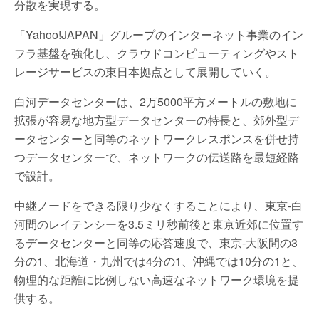
分散を実現する。
「Yahoo!JAPAN」グループのインターネット事業のイン
フラ基盤を強化し、クラウドコンピューティングやスト
レージサービスの東日本拠点として展開していく。
白河データセンターは、2万5000平方メートルの敷地に
拡張が容易な地方型データセンターの特長と、郊外型デ
ータセンターと同等のネットワークレスポンスを併せ持
つデータセンターで、ネットワークの伝送路を最短経路
で設計。
中継ノードをできる限り少なくすることにより、東京-白
河間のレイテンシーを3.5ミリ秒前後と東京近郊に位置す
るデータセンターと同等の応答速度で、東京-大阪間の3
分の1、北海道・九州では4分の1、沖縄では10分の1と、
物理的な距離に比例しない高速なネットワーク環境を提
供する。