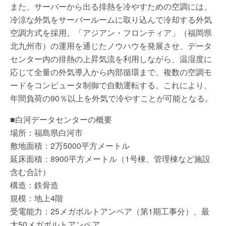
また、サーバーから出る排熱を冷やすための空調には、
冷涼な外気をサーバールームに取り込んで冷却する外気
空調方式を採用。「アジアン・フロンティア」（福岡県
北九州市）の運用を通じたノウハウを発展させ、データ
センター内の排熱の上昇気流を利用しながら、温湿度に
応じて全量の外気導入から内部循環まで、複数の空調モ
ードをコンピュータ制御で自動運転する。これにより、
年間負荷の90％以上を外気で冷やすことが可能となる。
■白河データセンターの概要
場所：福島県白河市
敷地面積：2万5000平方メートル
延床面積：8900平方メートル（1号棟、管理棟など施設
含む合計）
構造：鉄骨造
規模：地上4階
受電能力：25メガボルトアンペア（第1期工事分）、最
大50メガボルトアンペア