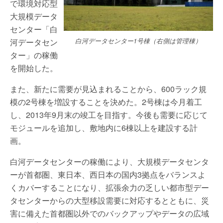
で環境対応型
大規模データ
センター「白
河データセン
白河データセンター1号棟（右側は管理棟）
ター」の稼働
を開始した。
また、新たに需要が見込まれることから、600ラック規
模の2号棟を増設することを決めた。2号棟は今月着工
し、2013年9月末の竣工を目指す。今後も需要に応じて
モジュールを追加し、敷地内に6棟以上を建設する計
画。
白河データセンターの稼働により、大規模データセンタ
ーが首都圏、東日本、西日本の国内3拠点をバランスよ
くカバーすることになり、拡張余力の乏しい都市型デー
タセンターからの大型移設需要に対応するとともに、災
害に備えた首都圏以外でのバックアップやデータの広域