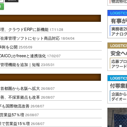
録
理、クラウドERPに新機能
17/11/28
プ在庫管理ソフトにセット商品対応
18/04/04
事例を公開
25/05/09
ICO｣がfreeeと連携強化
17/02/07
庫管理機能を追加｜短報
23/05/31
、首都圏から名阪へ拡大
26/08/07
に改善、不採算拠点も改革
26/08/07
字も国際物流改善
26/08/07
営業益57％増
26/08/07
果で営業益15％増
26/08/07