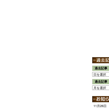
過去記事
過去記事
11月26日