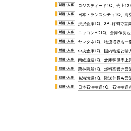
ロジスティード1Q、売上1
日本トランスシティ1Q、海
渋沢倉庫1Q、3PL好調で営
ニッコンHD1Q、倉庫伸長
ヤマタネ1Q、物流増収も一
中央倉庫1Q、国内輸送と輸
南総通運1Q、倉庫稼働率上
栗林商船1Q、燃料高響き営
名港海運1Q、陸送伸長も営業
日本石油輸送1Q、石油輸送