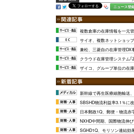
ニュース登
複数倉庫の在庫情報を一元管
サイオ、複数ネットショッ
兼松、三菱自の在庫管理DX
クラウド在庫管理システム｢ZA
ザイコ、グループ単位の在
新幹線で再生医療細胞輸送
SBSHD物流利益率3.1％
日本郵政1Q、郵便・物流赤
NXHD中間期、国際物流伸び
SGHD1Q、モリソン連結効