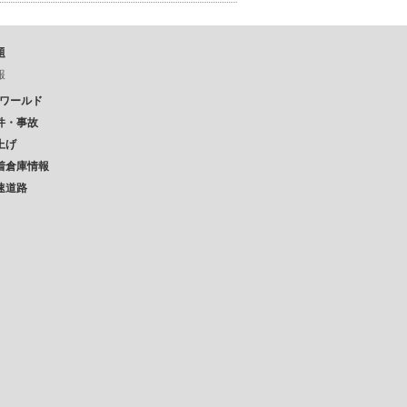
題
報
Pワールド
件・事故
上げ
着倉庫情報
速道路