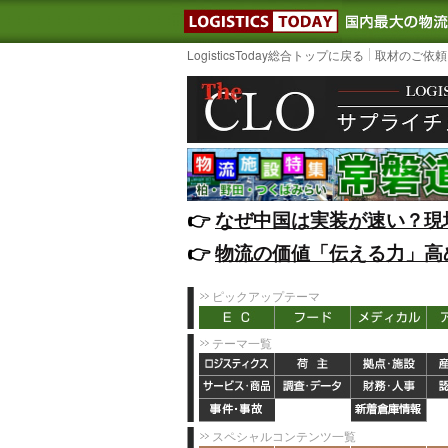
LOGISTIC
LogisticsToday総合トップに戻る
取材のご依頼
👉️
なぜ中国は実装が速い？現
👉️
物流の価値「伝える力」高
ピックアップテーマ
テーマ一覧
スペシャルコンテンツ一覧