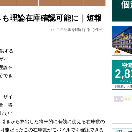
からも理論在庫確認可能に｜短報
>>
この記事を印刷する（PDF）
提供する
ザイ
理論在
応でき
、ザイ
量、将
出てい
し引きから算出した将来的に有効に使える在庫数の
認可能だったこの在庫数がモバイルでも確認できる