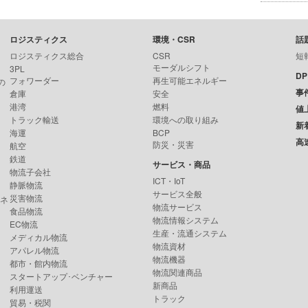
ロジスティクス
環境・CSR
話
ロジスティクス総合
CSR
短
モーダルシフト
3PL
D
フォワーダー
再生可能エネルギー
の
事
倉庫
安全
港湾
燃料
値
トラック輸送
環境への取り組み
新
海運
BCP
高
防災・災害
航空
鉄道
サービス・商品
物流子会社
ICT・IoT
静脈物流
サービス全般
災害物流
ンネ
物流サービス
食品物流
物流情報システム
EC物流
生産・流通システム
メディカル物流
物流資材
アパレル物流
物流機器
都市・館内物流
物流関連商品
スタートアップ･ベンチャー
新商品
利用運送
トラック
貿易・税関