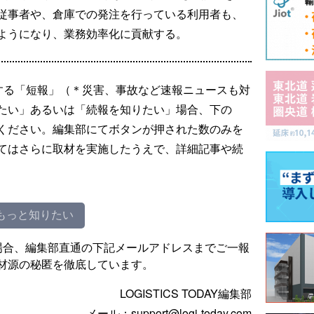
従事者や、倉庫での発注を行っている利用者も、
ようになり、業務効率化に貢献する。
する「短報」（＊災害、事故など速報ニュースも対
たい」あるいは「続報を知りたい」場合、下の
ください。編集部にてボタンが押された数のみを
てはさらに取材を実施したうえで、詳細記事や続
もっと知りたい
場合、編集部直通の下記メールアドレスまでご一報
材源の秘匿を徹底しています。
LOGISTICS TODAY編集部
メール：support@logi-today.com