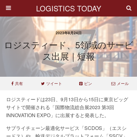
LOGISTICS TODAY
2023年8月24日
ロジスティード、5領域のサービ
ス出展｜短報
共有
ツイート
ピン
メール
ロジスティードは23日、9月13日から15日に東京ビッグ
サイトで開催される「国際物流総合展2023 第3回
INNOVATION EXPO」に出展すると発表した。
サプライチェーン最適化サービス「SCDOS」（エスシ
ードス）や、輸送デジタルプラットフォーム「SSCV」