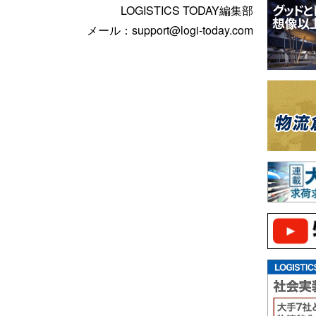
LOGISTICS TODAY編集部
メール：support@logi-today.com