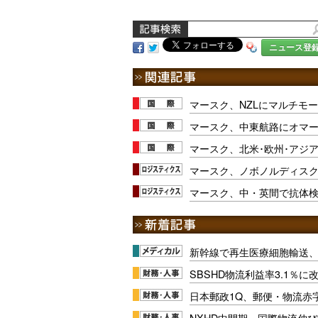
ニュース登
マースク、NZLにマルチモ
マースク、中東航路にオマ
マースク、北米･欧州･アジ
マースク、ノボノルディス
マースク、中・英間で抗体
新幹線で再生医療細胞輸送
SBSHD物流利益率3.1％
日本郵政1Q、郵便・物流赤
NXHD中間期、国際物流伸び