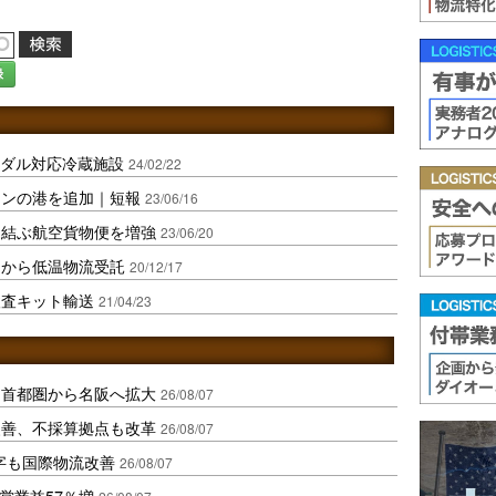
録
ーダル対応冷蔵施設
24/02/22
ーンの港を追加｜短報
23/06/16
ア結ぶ航空貨物便を増強
23/06/20
クから低温物流受託
20/12/17
検査キット輸送
21/04/23
、首都圏から名阪へ拡大
26/08/07
に改善、不採算拠点も改革
26/08/07
字も国際物流改善
26/08/07
営業益57％増