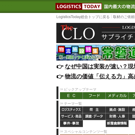
LOGISTIC
LogisticsToday総合トップに戻る
取材のご依頼
👉️
なぜ中国は実装が速い？現
👉️
物流の価値「伝える力」高
ピックアップテーマ
テーマ一覧
スペシャルコンテンツ一覧