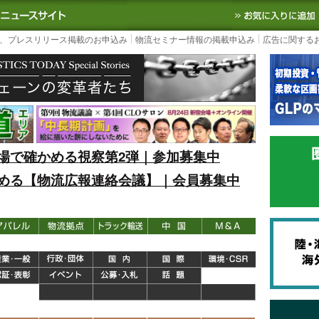
S TODAY｜国内最大の物流ニュースサイト
3PL, SCMなど国内外の最新の物流
、プレスリリース掲載のお申込み
物流セミナー情報の掲載申込み
広告に関する
場で確かめる視察第2弾｜参加募集中
める【物流広報連絡会議】｜会員募集中