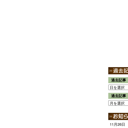
過去記事
過去記事
11月26日