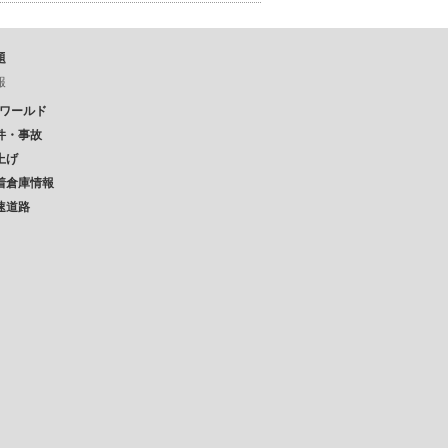
題
報
Pワールド
件・事故
上げ
着倉庫情報
速道路