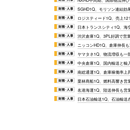
SGHD1Q、モリソン連結効
ロジスティード1Q、売上1
日本トランスシティ1Q、海
渋沢倉庫1Q、3PL好調で営
ニッコンHD1Q、倉庫伸長
ヤマタネ1Q、物流増収も一
中央倉庫1Q、国内輸送と輸
南総通運1Q、倉庫稼働率上
栗林商船1Q、燃料高響き営
名港海運1Q、陸送伸長も営業
日本石油輸送1Q、石油輸送