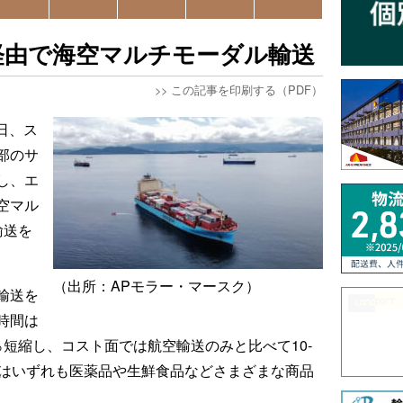
経由で海空マルチモーダル輸送
>>
この記事を印刷する（PDF）
日、ス
部のサ
し、エ
空マル
輸送を
（出所：APモラー・マースク）
輸送を
時間は
％短縮し、コスト面では航空輸送のみと比べて10‐
港はいずれも医薬品や生鮮食品などさまざまな商品