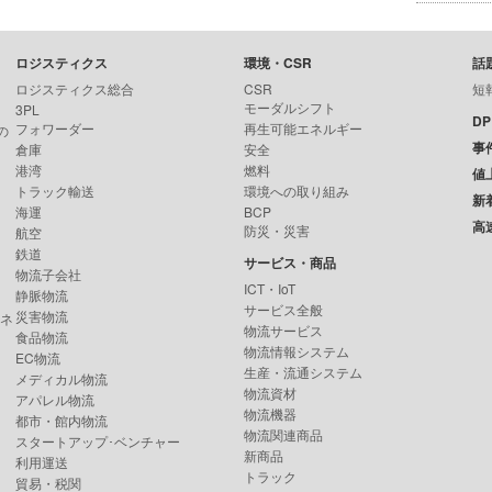
ロジスティクス
環境・CSR
話
ロジスティクス総合
CSR
短
モーダルシフト
3PL
D
フォワーダー
再生可能エネルギー
の
事
倉庫
安全
港湾
燃料
値
トラック輸送
環境への取り組み
新
海運
BCP
高
防災・災害
航空
鉄道
サービス・商品
物流子会社
ICT・IoT
静脈物流
サービス全般
災害物流
ンネ
物流サービス
食品物流
物流情報システム
EC物流
生産・流通システム
メディカル物流
物流資材
アパレル物流
物流機器
都市・館内物流
物流関連商品
スタートアップ･ベンチャー
新商品
利用運送
トラック
貿易・税関