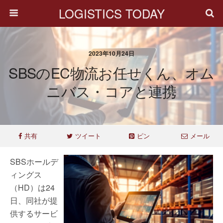
LOGISTICS TODAY
2023年10月24日
SBSのEC物流お任せくん、オム
ニバス・コアと連携
共有
ツイート
ピン
メール
SBSホールデ
ィングス
（HD）は24
日、同社が提
供するサービ