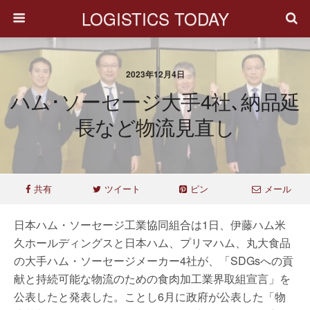
LOGISTICS TODAY
2023年12月4日
ハム･ソーセージ大手4社､納品延
長など物流見直し
共有
ツイート
ピン
メール
日本ハム・ソーセージ工業協同組合は1日、伊藤ハム米
久ホールディングスと日本ハム、プリマハム、丸大食品
の大手ハム・ソーセージメーカー4社が、「SDGsへの貢
献と持続可能な物流のための食肉加工業界取組宣言」を
公表したと発表した。ことし6月に政府が公表した「物