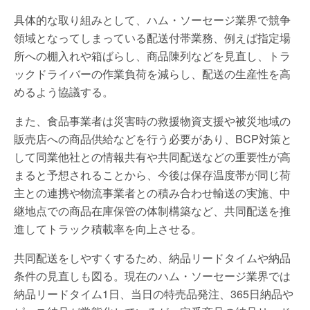
具体的な取り組みとして、ハム・ソーセージ業界で競争
領域となってしまっている配送付帯業務、例えば指定場
所への棚入れや箱ばらし、商品陳列などを見直し、トラ
ックドライバーの作業負荷を減らし、配送の生産性を高
めるよう協議する。
また、食品事業者は災害時の救援物資支援や被災地域の
販売店への商品供給などを行う必要があり、BCP対策と
して同業他社との情報共有や共同配送などの重要性が高
まると予想されることから、今後は保存温度帯が同じ荷
主との連携や物流事業者との積み合わせ輸送の実施、中
継地点での商品在庫保管の体制構築など、共同配送を推
進してトラック積載率を向上させる。
共同配送をしやすくするため、納品リードタイムや納品
条件の見直しも図る。現在のハム・ソーセージ業界では
納品リードタイム1日、当日の特売品発注、365日納品や