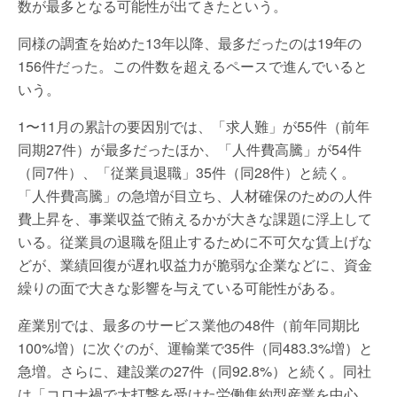
数が最多となる可能性が出てきたという。
同様の調査を始めた13年以降、最多だったのは19年の
156件だった。この件数を超えるペースで進んでいると
いう。
1〜11月の累計の要因別では、「求人難」が55件（前年
同期27件）が最多だったほか、「人件費高騰」が54件
（同7件）、「従業員退職」35件（同28件）と続く。
「人件費高騰」の急増が目立ち、人材確保のための人件
費上昇を、事業収益で賄えるかが大きな課題に浮上して
いる。従業員の退職を阻止するために不可欠な賃上げな
どが、業績回復が遅れ収益力が脆弱な企業などに、資金
繰りの面で大きな影響を与えている可能性がある。
産業別では、最多のサービス業他の48件（前年同期比
100%増）に次ぐのが、運輸業で35件（同483.3%増）と
急増。さらに、建設業の27件（同92.8%）と続く。同社
は「コロナ禍で大打撃を受けた労働集約型産業を中心