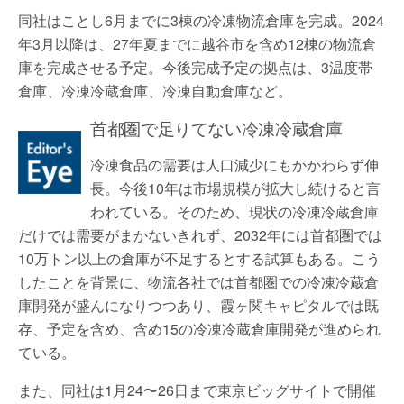
同社はことし6月までに3棟の冷凍物流倉庫を完成。2024
年3月以降は、27年夏までに越谷市を含め12棟の物流倉
庫を完成させる予定。今後完成予定の拠点は、3温度帯
倉庫、冷凍冷蔵倉庫、冷凍自動倉庫など。
首都圏で足りてない冷凍冷蔵倉庫
冷凍食品の需要は人口減少にもかかわらず伸
長。今後10年は市場規模が拡大し続けると言
われている。そのため、現状の冷凍冷蔵倉庫
だけでは需要がまかないきれず、2032年には首都圏では
10万トン以上の倉庫が不足するとする試算もある。こう
したことを背景に、物流各社では首都圏での冷凍冷蔵倉
庫開発が盛んになりつつあり、霞ヶ関キャピタルでは既
存、予定を含め、含め15の冷凍冷蔵倉庫開発が進められ
ている。
また、同社は1月24〜26日まで東京ビッグサイトで開催