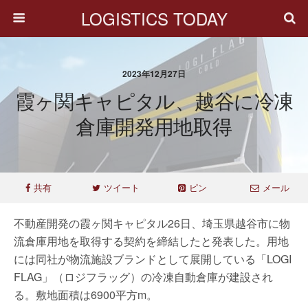
LOGISTICS TODAY
2023年12月27日
霞ヶ関キャピタル、越谷に冷凍
倉庫開発用地取得
共有
ツイート
ピン
メール
不動産開発の霞ヶ関キャピタル26日、埼玉県越谷市に物
流倉庫用地を取得する契約を締結したと発表した。用地
には同社が物流施設ブランドとして展開している「LOGI
FLAG」（ロジフラッグ）の冷凍自動倉庫が建設され
る。敷地面積は6900平方m。