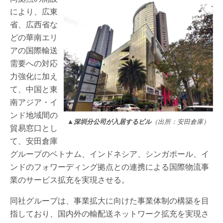
により、広東
省、広西省な
どの華南エリ
アの国際輸送
需要への対応
力強化に加え
て、中国と東
南アジア・イ
ンド地域間の
▲深圳分公司が入居するビル
（出所：安田倉庫）
貿易窓口とし
て、安田倉庫
グループのベトナム、インドネシア、シンガポール、イ
ンドのフォワーディング拠点との連携による国際物流事
業のサービス拡充を実現させる。
同社グループは、事業拡大に向けた事業体制の構築を目
指しており、国内外の輸配送ネットワーク拡充を実現さ