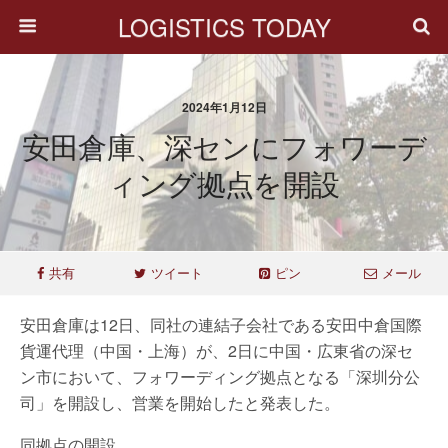
LOGISTICS TODAY
2024年1月12日
安田倉庫、深センにフォワーデ
ィング拠点を開設
共有
ツイート
ピン
メール
安田倉庫は12日、同社の連結子会社である安田中倉国際
貨運代理（中国・上海）が、2日に中国・広東省の深セ
ン市において、フォワーディング拠点となる「深圳分公
司」を開設し、営業を開始したと発表した。
同拠点の開設