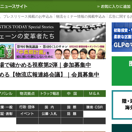
S TODAY｜国内最大の物流ニュースサイト
3PL, SCMなど国内外の最新の物流
、プレスリリース掲載のお申込み
物流セミナー情報の掲載申込み
広告に関する
場で確かめる視察第2弾｜参加募集中
める【物流広報連絡会議】｜会員募集中