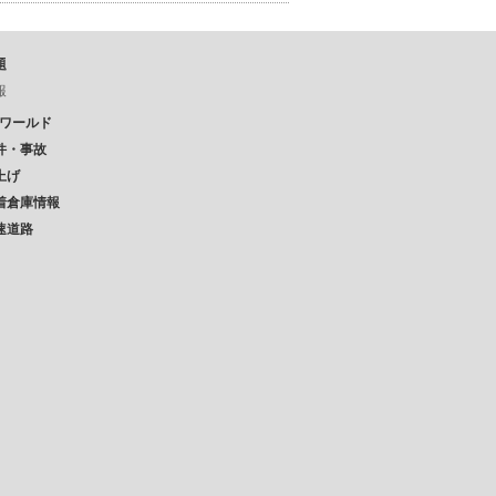
題
報
Pワールド
件・事故
上げ
着倉庫情報
速道路