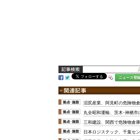
ニュース登
沼尻産業、阿見町の危険物
丸全昭和運輸、茨木･神栖市
三和建設、関西で危険物倉庫
日本ロジステック、千葉セン