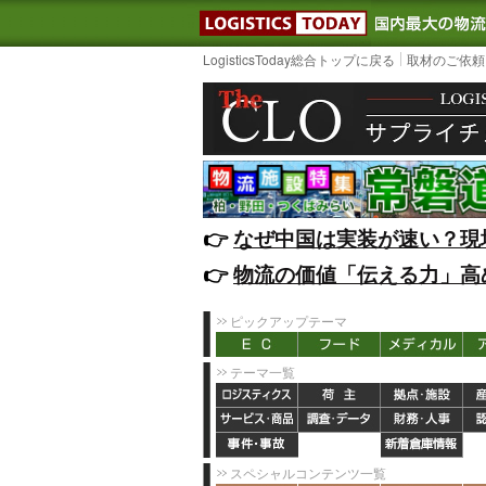
LOGISTIC
LogisticsToday総合トップに戻る
取材のご依頼
👉️
なぜ中国は実装が速い？現
👉️
物流の価値「伝える力」高
ピックアップテーマ
テーマ一覧
スペシャルコンテンツ一覧