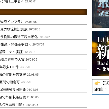
成に向け工事着々
21/06/01
を物流インフラに
26/08/05
伏見の物流施設完成
26/08/05
バラ物流の搬送工程自動化
26/08/05
で生産・開発基盤強化
26/08/05
循環モデル実証
26/08/05
品温度管理で大賞
26/08/05
年最多176件
26/08/05
化法の定期報告支援
26/08/05
1区間で指定可
26/08/05
動運転AI共同開発
26/08/05
超で外部収納提案
26/08/05
、拠点再編費用響く
26/08/05