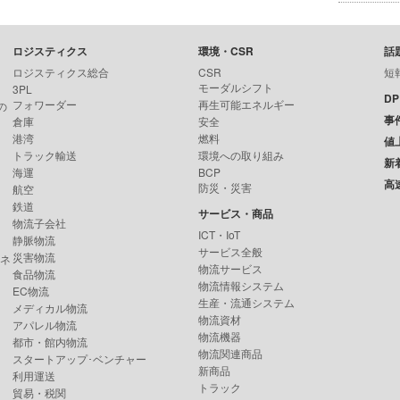
ロジスティクス
環境・CSR
話
ロジスティクス総合
CSR
短
モーダルシフト
3PL
D
フォワーダー
再生可能エネルギー
の
事
倉庫
安全
港湾
燃料
値
トラック輸送
環境への取り組み
新
海運
BCP
高
防災・災害
航空
鉄道
サービス・商品
物流子会社
ICT・IoT
静脈物流
サービス全般
災害物流
ンネ
物流サービス
食品物流
物流情報システム
EC物流
生産・流通システム
メディカル物流
物流資材
アパレル物流
物流機器
都市・館内物流
物流関連商品
スタートアップ･ベンチャー
新商品
利用運送
トラック
貿易・税関