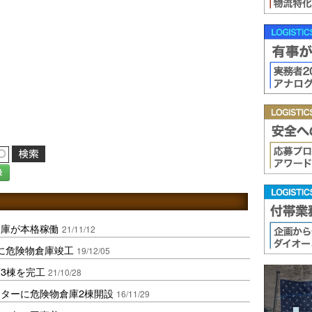
録
倉庫が本格稼働
21/11/12
に危険物倉庫竣工
19/12/05
3棟を完工
21/10/28
ターに危険物倉庫2棟開設
16/11/29