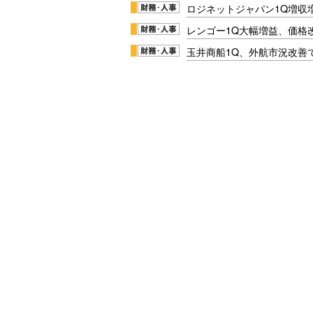
ロジネットジャパン1Q増収
レンゴー1Q大幅増益、価格
玉井商船1Q、外航市況改善