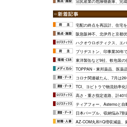
沼尻産業の危険物倉庫、完
宅配の終点を再設計、住宅
阪急阪神不、北伊丹と京都
ハクオウロボティクス、エ
ブリヂストン、印事業30年
東洋製缶など9社、軟包装の
TOPPAN・東邦薬品、医薬
コロナ関連破たん、7月は26
TCI、ヨビトラで物流効率
高さ・重さ指定道路、計40
ティアフォー、Astemoと自
日本パープル、収納悩み7割
AZ-COM丸和1Q増収減益