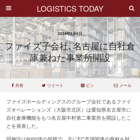
LOGISTICS TODAY
2024年3月6日
ファイズ子会社､名古屋に自社倉
庫兼ねた事業所開設
共有
ツイート
ピン
メール
ファイズホールディングスのグループ会社であるファイ
ズオペレーションズ（大阪市北区）は愛知県名古屋市に
自社倉庫機能をもつ名古屋中村第二事業所を開設したこ
とを発表した。
同施設は8000坪の規模で、主にEC市場関連の商材を対