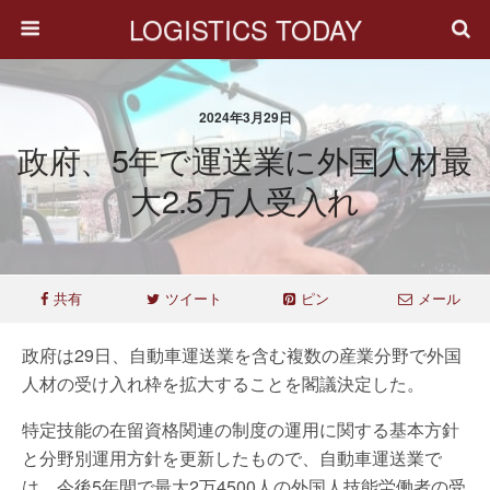
LOGISTICS TODAY
2024年3月29日
政府、5年で運送業に外国人材最
大2.5万人受入れ
共有
ツイート
ピン
メール
政府は29日、自動車運送業を含む複数の産業分野で外国
人材の受け入れ枠を拡大することを閣議決定した。
特定技能の在留資格関連の制度の運用に関する基本方針
と分野別運用方針を更新したもので、自動車運送業で
は、今後5年間で最大2万4500人の外国人技能労働者の受