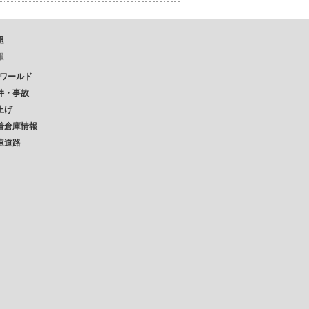
題
報
Pワールド
件・事故
上げ
着倉庫情報
速道路