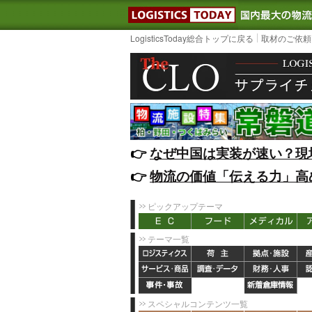
LOGISTIC
LogisticsToday総合トップに戻る
取材のご依頼
👉️
なぜ中国は実装が速い？現
👉️
物流の価値「伝える力」高
ピックアップテーマ
テーマ一覧
スペシャルコンテンツ一覧