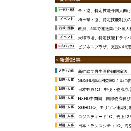
全ト協、特定技能外国人向
埼玉県ト協、特定技能制度の相
政府、5年で運送業に外国人材
天職市場、特定技能ドライバー
ビジネスプラザ、支援の特定
新幹線で再生医療細胞輸送
SBSHD物流利益率3.1％
日本郵政1Q、郵便・物流赤
NXHD中間期、国際物流伸び
SGHD1Q、モリソン連結効
ロジスティード1Q、売上1
日本トランスシティ1Q、海