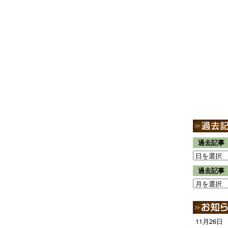
過去記事
過去記事
11月26日