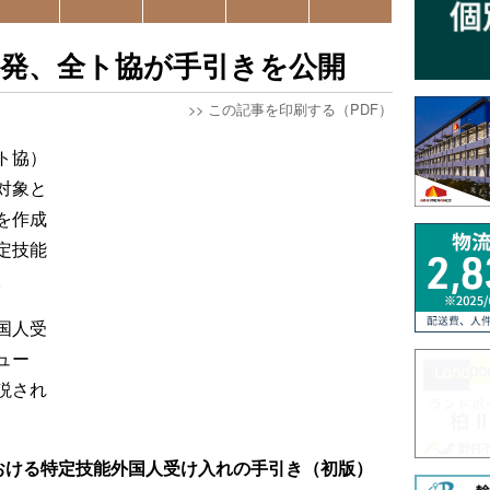
啓発、全ト協が手引きを公開
>>
この記事を印刷する（PDF）
ト協）
対象と
を作成
定技能
。
国人受
ュー
説され
おける特定技能外国人受け入れの手引き（初版）