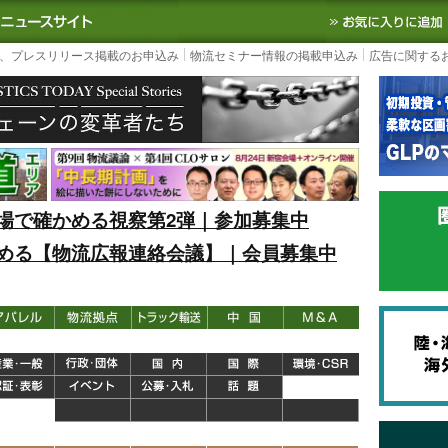
S TODAY｜国内最大の物流ニュースサイト
3PL, SCMなど国内外の最新の物流
、プレスリリース掲載のお申込み
物流セミナー情報の掲載申込み
広告に関する
場で確かめる視察第2弾｜参加募集中
める【物流広報連絡会議】｜会員募集中