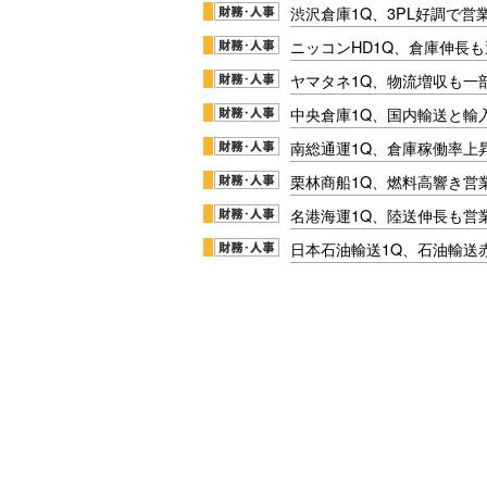
渋沢倉庫1Q、3PL好調で営
ニッコンHD1Q、倉庫伸長
ヤマタネ1Q、物流増収も一
中央倉庫1Q、国内輸送と輸
南総通運1Q、倉庫稼働率上
栗林商船1Q、燃料高響き営
名港海運1Q、陸送伸長も営業
日本石油輸送1Q、石油輸送