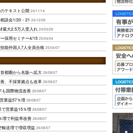
けのテキスト公開
24/11/14
談会1/20・21
24/12/09
最大2.5万人受入れ
24/03/29
採用セミナー4/15
25/04/04
技能外国人7人全員合格
25/04/07
、首都圏から名阪へ拡大
26/08/07
に改善、不採算拠点も改革
26/08/07
字も国際物流改善
26/08/07
営業益57％増
26/08/07
果で営業益15％増
26/08/07
2％増で利益率改善
26/08/07
空輸送増で増収増益
26/08/07