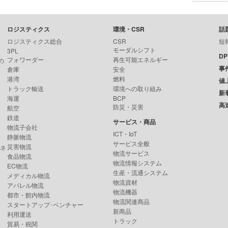
ロジスティクス
環境・CSR
話
ロジスティクス総合
CSR
短
モーダルシフト
3PL
D
フォワーダー
再生可能エネルギー
の
事
倉庫
安全
港湾
燃料
値
トラック輸送
環境への取り組み
新
海運
BCP
高
防災・災害
航空
鉄道
サービス・商品
物流子会社
ICT・IoT
静脈物流
サービス全般
災害物流
ンネ
物流サービス
食品物流
物流情報システム
EC物流
生産・流通システム
メディカル物流
物流資材
アパレル物流
物流機器
都市・館内物流
物流関連商品
スタートアップ･ベンチャー
新商品
利用運送
トラック
貿易・税関