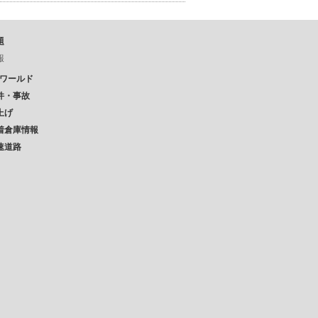
題
報
Pワールド
件・事故
上げ
着倉庫情報
速道路