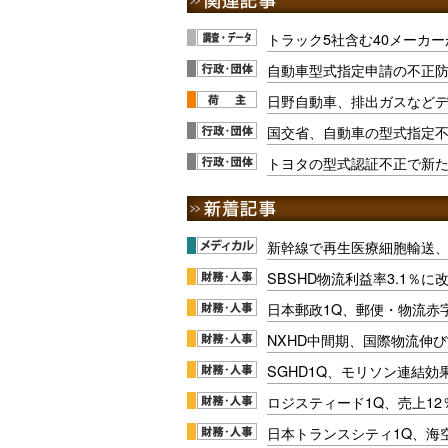
トラック5社含む40メーカー
自動車型式指定申請の不正
日野自動車、排出ガスなど
国交省、自動車の型式指定
トヨタの型式認証不正で新た
新幹線で再生医療細胞輸送
SBSHD物流利益率3.1％
日本郵政1Q、郵便・物流赤
NXHD中間期、国際物流伸び
SGHD1Q、モリソン連結効
ロジスティード1Q、売上1
日本トランスシティ1Q、海