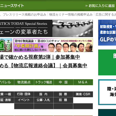
S TODAY｜国内最大の物流ニュースサイト
3PL, SCMなど国内外の最新の物流
、プレスリリース掲載のお申込み
物流セミナー情報の掲載申込み
広告に関する
場で確かめる視察第2弾｜参加募集中
める【物流広報連絡会議】｜会員募集中