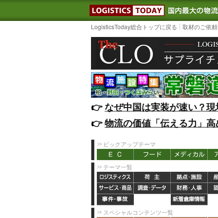
LOGISTIC
LogisticsToday総合トップに戻る
取材のご依頼
👉️
なぜ中国は実装が速い？現
👉️
物流の価値「伝える力」高
ピックアップテーマ
テーマ一覧
スペシャルコンテンツ一覧