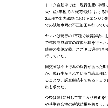
トヨタ自動車では、現行生産3車種
去生産4車種での衝突試験における
2車種で出力試験におけるエンジン
での試験車両の不正加工を行ってい
ヤマハは現行の1車種で騒音試験に
で試験制成績書の虚偽記載を行った
績書の虚偽記載、スズキは過去1車
行っていた。
国交省は不正行為の報告があった5
か、現行生産されている当該車種に
ることや、調査継続中であるトヨタ
出も求めた。
今後は5社に対して立ち入り検査を
や基準適合性の確認結果を踏まえ、