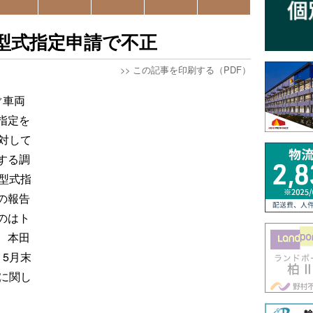
型式指定申請で不正
>>
この記事を印刷する（PDF）
ぐ車両
指定を
対して
する調
型式指
の報告
のはト
、本田
5月末
に関し