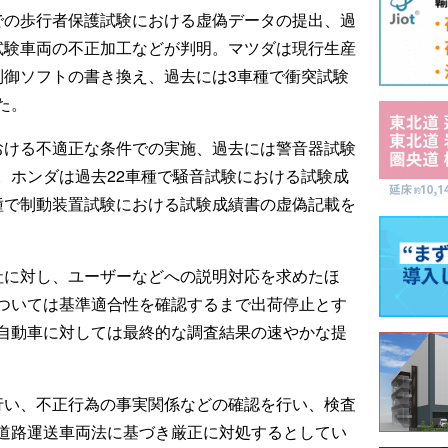
での歩行者保護試験における虚偽データの提出、過
試験車両の不正加工などが判明。マツダは現行生産
制御ソフトの書き換え、過去には3車種で衝突試験
た。
おける不適正な条件での実施、過去には警音器試験
。ホンダは過去22車種で騒音試験における試験成
種で制動装置試験における試験成績書の虚偽記載を
社に対し、ユーザーなどへの説明対応を求めたほ
ついては基準適合性を確認するまで出荷停止とす
自動車に対しては最終的な調査結果の速やかな提
行い、不正行為の事実関係などの確認を行い、検査
道路運送車両法に基づき厳正に対処するとしてい