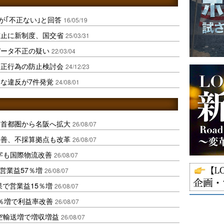
が｢不正ない｣と回答
16/05/19
防止に新制度、国交省
25/03/31
データ不正の疑い
22/03/04
不正行為の防止検討会
24/12/23
な違反が7件発覚
24/08/01
、首都圏から名阪へ拡大
26/08/07
に改善、不採算拠点も改革
26/08/07
字も国際物流改善
26/08/07
営業益57％増
26/08/07
果で営業益15％増
26/08/07
2％増で利益率改善
26/08/07
空輸送増で増収増益
26/08/07