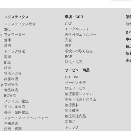
ロジスティクス
環境・CSR
話
ロジスティクス総合
CSR
短
モーダルシフト
3PL
D
フォワーダー
再生可能エネルギー
の
事
倉庫
安全
港湾
燃料
値
トラック輸送
環境への取り組み
新
海運
BCP
高
防災・災害
航空
鉄道
サービス・商品
物流子会社
ICT・IoT
静脈物流
サービス全般
災害物流
ンネ
物流サービス
食品物流
物流情報システム
EC物流
生産・流通システム
メディカル物流
物流資材
アパレル物流
物流機器
都市・館内物流
物流関連商品
スタートアップ･ベンチャー
新商品
利用運送
トラック
貿易・税関