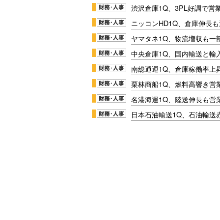
渋沢倉庫1Q、3PL好調で営
ニッコンHD1Q、倉庫伸長
ヤマタネ1Q、物流増収も一
中央倉庫1Q、国内輸送と輸
南総通運1Q、倉庫稼働率上
栗林商船1Q、燃料高響き営
名港海運1Q、陸送伸長も営業
日本石油輸送1Q、石油輸送