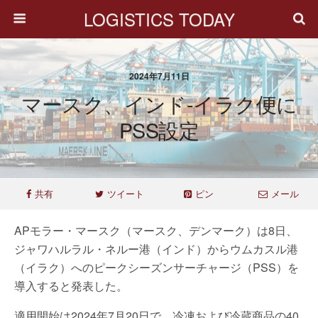
LOGISTICS TODAY
2024年7月11日
マースク、インド-イラク便に
PSS設定
共有
ツイート
ピン
メール
APモラー・マースク（マースク、デンマーク）は8日、
ジャワハルラル・ネルー港（インド）からウムカスル港
（イラク）へのピークシーズンサーチャージ（PSS）を
導入すると発表した。
適用開始は2024年7月20日で、冷凍および冷蔵商品の40