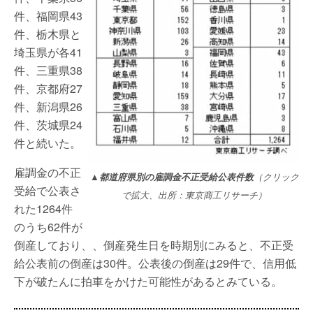
件、福岡県43
件、栃木県と
埼玉県が各41
件、三重県38
件、京都府27
件、新潟県26
件、茨城県24
件と続いた。
雇調金の不正
▲都道府県別の雇調金不正受給公表件数
（クリック
受給で公表さ
で拡大、出所：東京商工リサーチ）
れた1264件
のうち62件が
倒産しており、、倒産発生日を時期別にみると、不正受
給公表前の倒産は30件。公表後の倒産は29件で、信用低
下が破たんに拍車をかけた可能性があるとみている。