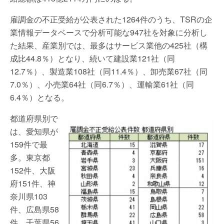
雇調金の不正受給が公表された1264件のうち、TSRの企
業情報データベースで分析可能な947社を対象に分析し
た結果、産業別では、最多はサービス業他の425社（構
成比44.8％）となり、続いて建設業121社（同
12.7％）、製造業108社（同11.4％）、卸売業67社（同
7.0％）、小売業64社（同6.7％）、運輸業61社（同
6.4％）となる。
都道府県別で
は、愛知県が
159件で最
多。東京都
152件、大阪
府151件、神
奈川県103
件、広島県58
件、千葉県56