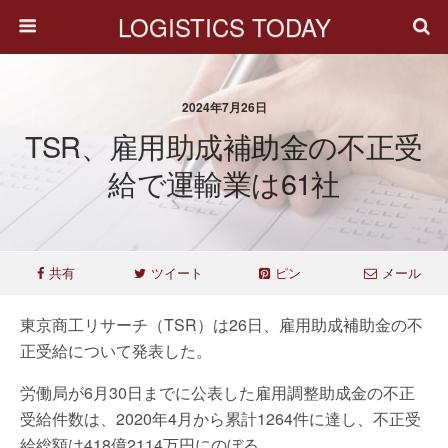
LOGISTICS TODAY
2024年7月26日
TSR、雇用助成補助金の不正受
給で運輸業は61社
共有
ツイート
ピン
メール
東京商工リサーチ（TSR）は26日、雇用助成補助金の不
正受給について発表した。
労働局が6月30日までに公表した雇用調整助成金の不正
受給件数は、2020年4月から累計1264件に達し、不正受
給総額は418億2114万円にのぼる。