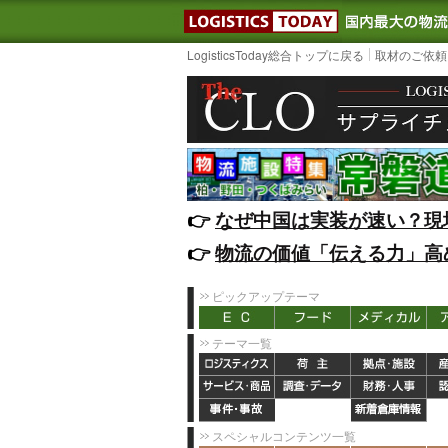
LOGISTIC
LogisticsToday総合トップに戻る
取材のご依頼
👉️
なぜ中国は実装が速い？現
👉️
物流の価値「伝える力」高
ピックアップテーマ
テーマ一覧
スペシャルコンテンツ一覧