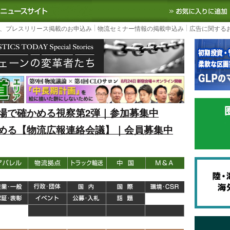
S TODAY｜国内最大の物流ニュースサイト
3PL, SCMなど国内外の最新の物流
、プレスリリース掲載のお申込み
物流セミナー情報の掲載申込み
広告に関する
場で確かめる視察第2弾｜参加募集中
める【物流広報連絡会議】｜会員募集中