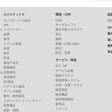
ロジスティクス
環境・CSR
話
ロジスティクス総合
CSR
短
モーダルシフト
3PL
D
フォワーダー
再生可能エネルギー
の
事
倉庫
安全
港湾
燃料
値
トラック輸送
環境への取り組み
新
海運
BCP
高
防災・災害
航空
鉄道
サービス・商品
物流子会社
ICT・IoT
静脈物流
サービス全般
災害物流
ンネ
物流サービス
食品物流
物流情報システム
EC物流
生産・流通システム
メディカル物流
物流資材
アパレル物流
物流機器
都市・館内物流
物流関連商品
スタートアップ･ベンチャー
新商品
利用運送
トラック
貿易・税関