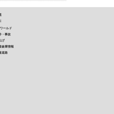
題
報
Pワールド
件・事故
上げ
着倉庫情報
速道路