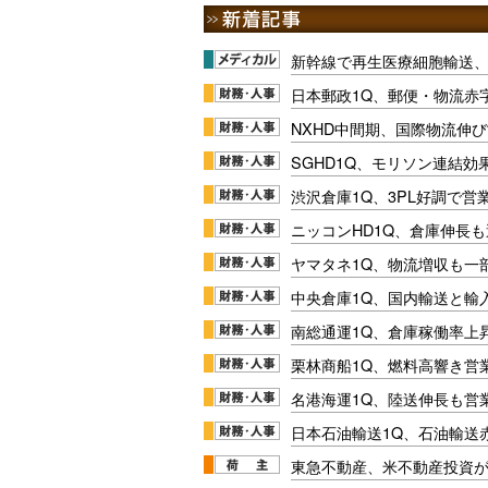
新幹線で再生医療細胞輸送
日本郵政1Q、郵便・物流赤
NXHD中間期、国際物流伸び
SGHD1Q、モリソン連結効
渋沢倉庫1Q、3PL好調で営
ニッコンHD1Q、倉庫伸長
ヤマタネ1Q、物流増収も一
中央倉庫1Q、国内輸送と輸
南総通運1Q、倉庫稼働率上
栗林商船1Q、燃料高響き営
名港海運1Q、陸送伸長も営業
日本石油輸送1Q、石油輸送
東急不動産、米不動産投資が