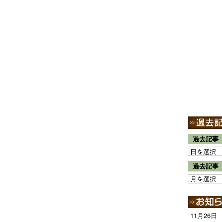
過去記事
過去記事
11月26日