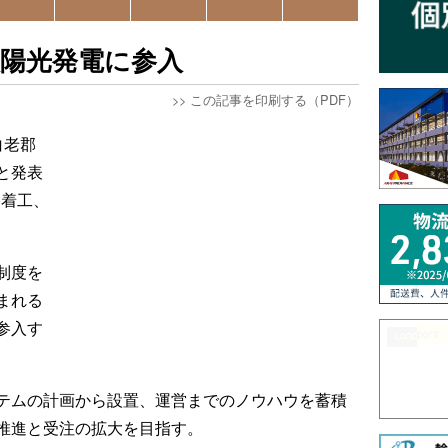
太陽光発電に参入
>>
この記事を印刷する（PDF）
白老郡
と発表
に着工、
制度を
まれる
参入す
テムの計画から設置、運営までのノウハウを蓄積
推進と受注の拡大を目指す。