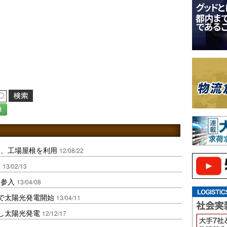
録
入、工場屋根を利用
12/08/22
入
13/02/13
に参入
13/04/08
で太陽光発電開始
13/04/11
し太陽光発電
12/12/17