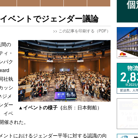
連イベントでジェンダー議論
>>
この記事を印刷する（PDF）
民間の
ティ・
ンパク
ard
で、同社執
カッシ
マネジメ
ンダー
▲イベントの様子（
出所：日本郵船）
。イベ
で開催された。
メントにおけるジェンダー平等に対する認識の向