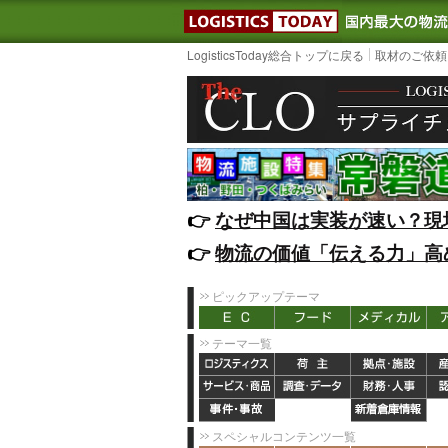
LOGISTIC
LogisticsToday総合トップに戻る
取材のご依頼
👉️
なぜ中国は実装が速い？現
👉️
物流の価値「伝える力」高
ピックアップテーマ
テーマ一覧
スペシャルコンテンツ一覧