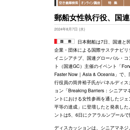
郵船女性執行役、国
2024年8月7日 (水)
日本郵船は7日、国連と
企業・団体による国際サステナビリ
イニシアチブ、国連グローバル・コ
ト（国連GC）主催のイベント「Forw
Faster Now｜Asia & Oceania」
行役員の筒井裕子氏がパネルディス
ョン「Breaking Barriers：シニア
ントにおける女性参画を通したジェ
平等の達成」に登壇したと発表した
ントは5、6日にクアラルンプール
ディスカッションは、シニアマネジ