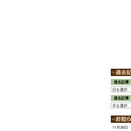
過去記事
過去記事
11月26日