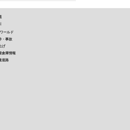
題
報
Pワールド
件・事故
上げ
着倉庫情報
速道路