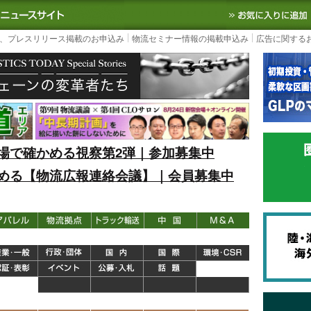
S TODAY｜国内最大の物流ニュースサイト
3PL, SCMなど国内外の最新の物流
、プレスリリース掲載のお申込み
物流セミナー情報の掲載申込み
広告に関する
場で確かめる視察第2弾｜参加募集中
める【物流広報連絡会議】｜会員募集中