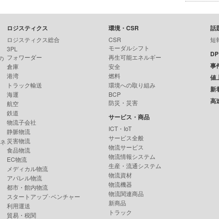
ロジスティクス
環境・CSR
話
ロジスティクス総合
CSR
短
モーダルシフト
3PL
D
フォワーダー
再生可能エネルギー
の
事
倉庫
安全
港湾
燃料
値
トラック輸送
環境への取り組み
新
海運
BCP
高
防災・災害
航空
鉄道
サービス・商品
物流子会社
ICT・IoT
静脈物流
サービス全般
災害物流
ンネ
物流サービス
食品物流
物流情報システム
EC物流
生産・流通システム
メディカル物流
物流資材
アパレル物流
物流機器
都市・館内物流
物流関連商品
スタートアップ･ベンチャー
新商品
利用運送
トラック
貿易・税関