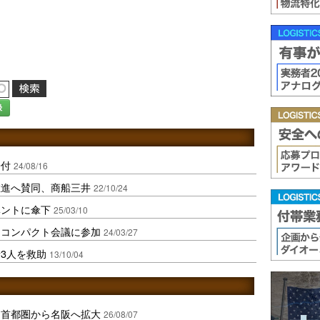
録
寄付
24/08/16
推進へ賛同、商船三井
22/10/24
ベントに傘下
25/03/10
・コンパクト会議に参加
24/03/27
3人を救助
13/10/04
、首都圏から名阪へ拡大
26/08/07