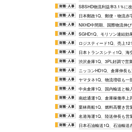
SBSHD物流利益率3.1％
日本郵政1Q、郵便・物流赤
NXHD中間期、国際物流伸び
SGHD1Q、モリソン連結効
ロジスティード1Q、売上1
日本トランスシティ1Q、海
渋沢倉庫1Q、3PL好調で営
ニッコンHD1Q、倉庫伸長
ヤマタネ1Q、物流増収も一
中央倉庫1Q、国内輸送と輸
南総通運1Q、倉庫稼働率上
栗林商船1Q、燃料高響き営
名港海運1Q、陸送伸長も営業
日本石油輸送1Q、石油輸送