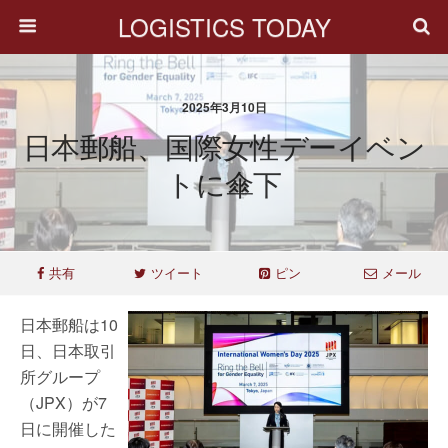
LOGISTICS TODAY
2025年3月10日
日本郵船、国際女性デーイベン
トに傘下
共有
ツイート
ピン
メール
日本郵船は10
日、日本取引
所グループ
（JPX）が7
日に開催した