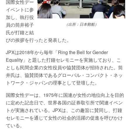
国際女性デー
イベントに参
加し、執行役
員の筒井裕子
（出所：日本郵船）
氏が打鐘と結
びの挨拶を行ったと発表した。
JPXは2018年から毎年「Ring the Bell for Gender
Equality」と題した打鐘セレモニーを実施しており、こ
としも民間企業の女性役員や協賛団体が招待された。筒
井氏は、協賛団体であるグローバル・コンパクト・ネッ
トワーク・ジャパンの理事として登壇した。
国際女性デーは、1975年に国連が女性の地位向上を目的
に定めた記念日で、世界各国の証券取引所で関連イベン
トが実施されている。JPXは、この趣旨に賛同し、打鐘
セレモニーを通じて女性の社会的活躍の促進を呼びかけ
ている。