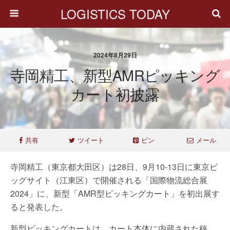
LOGISTICS TODAY
2024年8月29日
寺岡精工、新型AMRピッキング
カート初披露
共有
ツイート
ピン
メール
寺岡精工（東京都大田区）は28日、9月10‐13日に東京ビ
ッグサイト（江東区）で開催される「国際物流総合展
2024」に、新型「AMR型ピッキングカート」を初出展す
ると発表した。
新型ピッキングカートは、カート本体に内蔵された秤