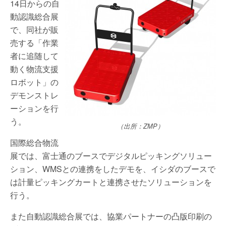
14日からの自
動認識総合展
で、同社が販
売する「作業
者に追随して
動く物流支援
ロボット」の
デモンストレ
ーションを行
う。
（出所：ZMP）
国際総合物流
展では、富士通のブースでデジタルピッキングソリュー
ション、WMSとの連携をしたデモを、イシダのブースで
は計量ピッキングカートと連携させたソリューションを
行う。
また自動認識総合展では、協業パートナーの凸版印刷の