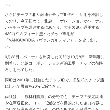
る。
さらにチップの相互融通やチップ船の相互活用を検討し
ており、今回初めて、北越コーポレーションがベトナム
からチップを調達するにあたり、大王製紙が運用する
430万立方フィート型木材チップ専用船
「VANGUARDIA（ヴァンガルディア）」を貸し出し
た。
9月28日にベトナムを出発した同船は10月8日、新潟港に
到着し、北越コーポレーション新潟工場へチップの荷降
ろしを完了した。
同船は2021年に就航したチップ船で、旧型式のチップ船
に比べて燃費を20%低減できる。
両社は、「原材料購買」の分野でも、チップの安定調達
や在庫適正化、コスト低減などを目的とした協力内容に
ついて協議を進めている。今後も船の相互融通のほか、