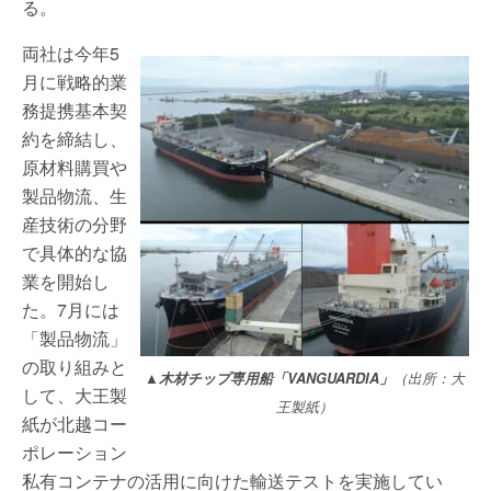
る。
両社は今年5
月に戦略的業
務提携基本契
約を締結し、
原材料購買や
製品物流、生
産技術の分野
で具体的な協
業を開始し
た。7月には
「製品物流」
の取り組みと
▲木材チップ専用船「VANGUARDIA」
（出所：大
して、大王製
王製紙）
紙が北越コー
ポレーション
私有コンテナの活用に向けた輸送テストを実施してい