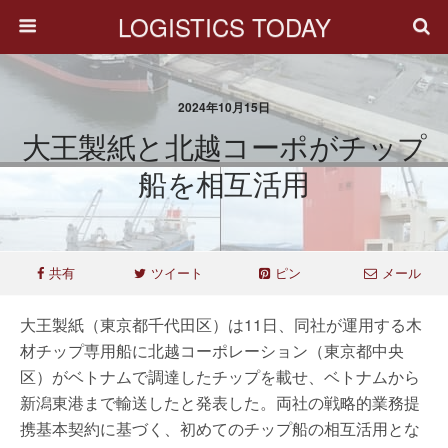
LOGISTICS TODAY
2024年10月15日
大王製紙と北越コーポがチップ
船を相互活用
共有
ツイート
ピン
メール
大王製紙（東京都千代田区）は11日、同社が運用する木
材チップ専用船に北越コーポレーション（東京都中央
区）がベトナムで調達したチップを載せ、ベトナムから
新潟東港まで輸送したと発表した。両社の戦略的業務提
携基本契約に基づく、初めてのチップ船の相互活用とな