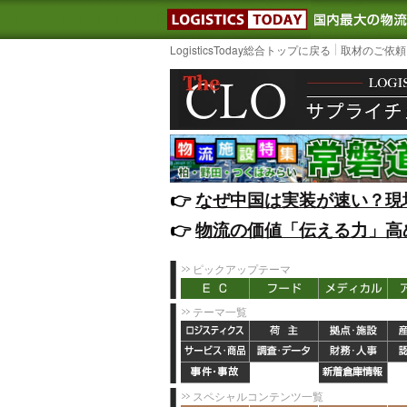
LOGISTIC
LogisticsToday総合トップに戻る
取材のご依頼
👉️
なぜ中国は実装が速い？現
👉️
物流の価値「伝える力」高
ピックアップテーマ
テーマ一覧
スペシャルコンテンツ一覧