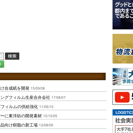
録
向け合成紙を開発
15/09/08
ジングフィルム生産合弁会社
17/08/07
Tフィルムの供給強化
11/06/10
バーに東洋紡の開発素材
15/10/05
部品向け樹脂の新工場
13/08/09