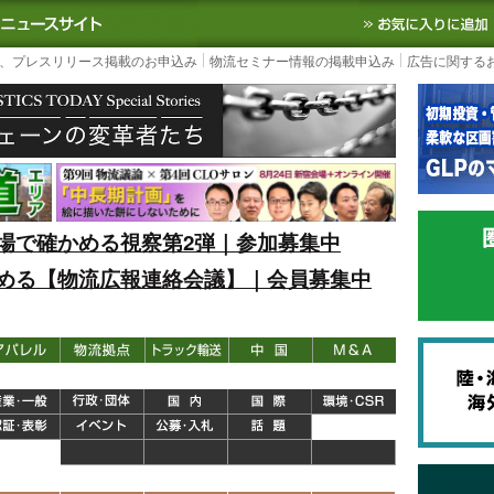
S TODAY｜国内最大の物流ニュースサイト
3PL, SCMなど国内外の最新の物流
、プレスリリース掲載のお申込み
物流セミナー情報の掲載申込み
広告に関する
場で確かめる視察第2弾｜参加募集中
める【物流広報連絡会議】｜会員募集中