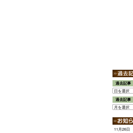
過去記事
過去記事
11月26日