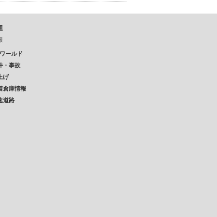
題
報
Pワールド
件・事故
上げ
着倉庫情報
速道路