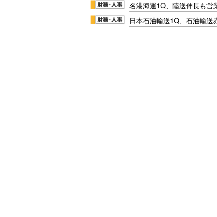
名港海運1Q、陸送伸長も営業
日本石油輸送1Q、石油輸送