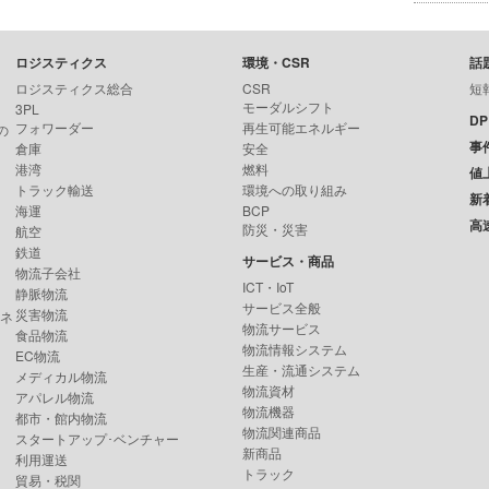
ロジスティクス
環境・CSR
話
ロジスティクス総合
CSR
短
モーダルシフト
3PL
D
フォワーダー
再生可能エネルギー
の
事
倉庫
安全
港湾
燃料
値
トラック輸送
環境への取り組み
新
海運
BCP
高
防災・災害
航空
鉄道
サービス・商品
物流子会社
ICT・IoT
静脈物流
サービス全般
災害物流
ンネ
物流サービス
食品物流
物流情報システム
EC物流
生産・流通システム
メディカル物流
物流資材
アパレル物流
物流機器
都市・館内物流
物流関連商品
スタートアップ･ベンチャー
新商品
利用運送
トラック
貿易・税関