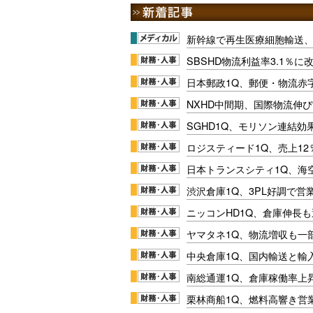
新幹線で再生医療細胞輸送
SBSHD物流利益率3.1％
日本郵政1Q、郵便・物流赤
NXHD中間期、国際物流伸び
SGHD1Q、モリソン連結効
ロジスティード1Q、売上1
日本トランスシティ1Q、海
渋沢倉庫1Q、3PL好調で営
ニッコンHD1Q、倉庫伸長
ヤマタネ1Q、物流増収も一
中央倉庫1Q、国内輸送と輸
南総通運1Q、倉庫稼働率上
栗林商船1Q、燃料高響き営