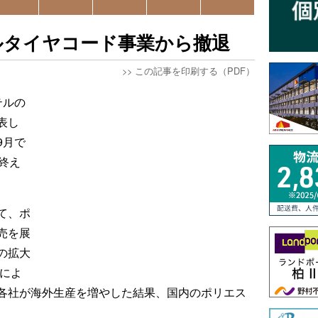
ルタイヤコード事業から撤退
>>
この記事を印刷する（PDF）
テルの
表し
9月で
終え
て、ポ
売を展
の拡大
響によ
各社が海外生産を増やした結果、国内のポリエス