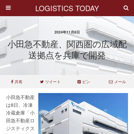
LOGISTICS TODAY
2024年11月8日
小田急不動産、関西圏の広域配
送拠点を兵庫で開発
共有
ツイート
ピン
メール
小田急不動産
は8日、冷凍
冷蔵倉庫「小
田急不動産ロ
ジスティクス