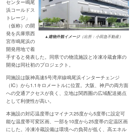
センター鳴尾
浜コールドス
トレージ」
（仮称）の開
発を兵庫県西
▲建物外観イメージ
（出所：小田急不動産）
宮市鳴尾浜の
開発用地で着
手すると発表した。同県での物流施設と冷凍冷蔵倉庫の
開発は同社初のプロジェクト。
同施設は阪神高速5号湾岸線鳴尾浜インターチェンジ
（IC）から1.1キロメートルに位置。大阪、神戸の両方面
への交通アクセスが良く、立地は関西圏の広域配送拠点
として利便性が高い。
本施設の対応温度帯はマイナス25度から5度帯に設定可
能な温度帯可変区画、一部を10度から25度帯の定温区画
にした。冷凍冷蔵設備は環境への負荷が低く、高エネル