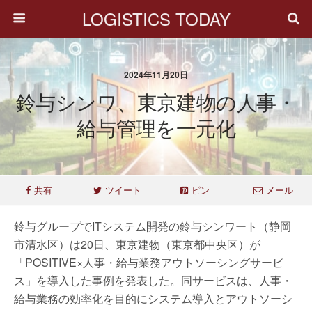
LOGISTICS TODAY
2024年11月20日
鈴与シンワ、東京建物の人事・
給与管理を一元化
共有
ツイート
ピン
メール
鈴与グループでITシステム開発の鈴与シンワート（静岡
市清水区）は20日、東京建物（東京都中央区）が
「POSITIVE×人事・給与業務アウトソーシングサービ
ス」を導入した事例を発表した。同サービスは、人事・
給与業務の効率化を目的にシステム導入とアウトソーシ