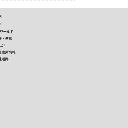
題
報
Pワールド
件・事故
上げ
着倉庫情報
速道路