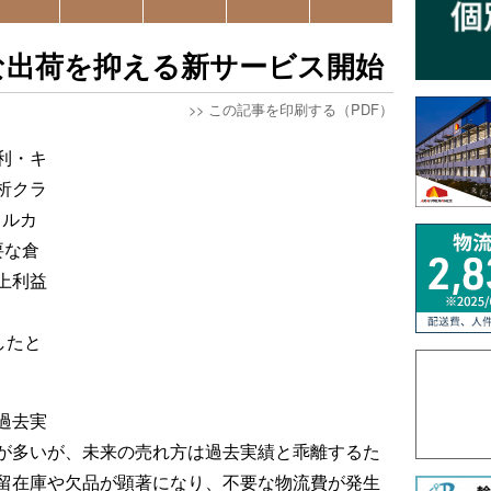
な出荷を抑える新サービス開始
>>
この記事を印刷する（PDF）
利・キ
析クラ
フルカ
要な倉
上利益
したと
過去実
が多いが、未来の売れ方は過去実績と乖離するた
留在庫や欠品が顕著になり、不要な物流費が発生