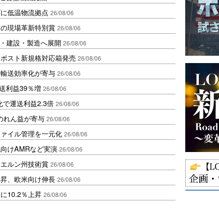
ダに低温物流拠点
26/08/06
賞の現場革新特別賞
26/08/06
物流・建設・製造へ展開
26/08/06
クポスト新規格対応箱発売
26/08/06
と輸送効率化が寄与
26/08/06
送利益39％増
26/08/06
で運送利益2.3倍
26/08/06
ののれん益が寄与
26/08/06
ファイル管理を一元化
26/08/06
向けAMRなど実演
26/08/06
イエルン州技術賞
26/08/06
上昇、欧米向け伸長
26/08/06
10.2％上昇
26/08/06