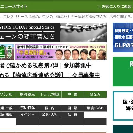
S TODAY｜国内最大の物流ニュースサイト
3PL, SCMなど国内外の最新の物流
、プレスリリース掲載のお申込み
物流セミナー情報の掲載申込み
広告に関する
場で確かめる視察第2弾｜参加募集中
める【物流広報連絡会議】｜会員募集中