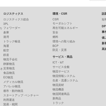
ロジスティクス
環境・CSR
話
ロジスティクス総合
CSR
短
モーダルシフト
3PL
D
フォワーダー
再生可能エネルギー
の
事
倉庫
安全
港湾
燃料
値
トラック輸送
環境への取り組み
新
海運
BCP
高
防災・災害
航空
鉄道
サービス・商品
物流子会社
ICT・IoT
静脈物流
サービス全般
災害物流
ンネ
物流サービス
食品物流
物流情報システム
EC物流
生産・流通システム
メディカル物流
物流資材
アパレル物流
物流機器
都市・館内物流
物流関連商品
スタートアップ･ベンチャー
新商品
利用運送
トラック
貿易・税関