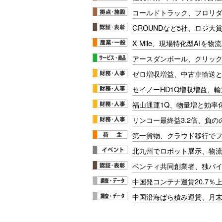
コールドトラック、フロリ
GROUNDなど5社、ロジ大
X Mile、現場特化型AIを
アースダンボール、クリッ
ゼロ増収増益、中古車輸送
セイノーHD1Q増収増益、輸
福山通運1Q、物量増と効率化
リンコー最終益3.2倍、負
第一貨物、クラウド移行で
北九州でロボット展示、物流
ベンティ共同創業者、独バ
中国発コンテナ運賃20.7％
中国沿海ばら積み運賃、月末に