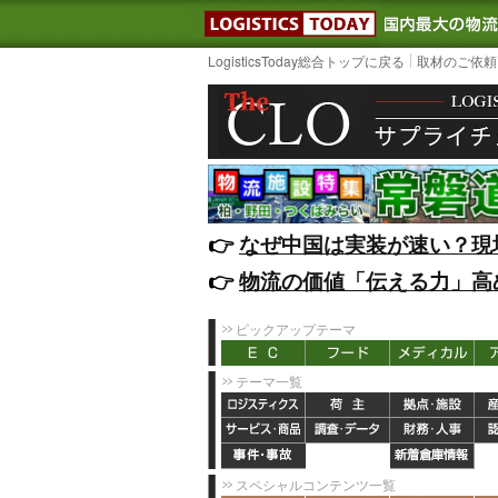
LOGISTIC
LogisticsToday総合トップに戻る
取材のご依頼
👉️
なぜ中国は実装が速い？現
👉️
物流の価値「伝える力」高
ピックアップテーマ
テーマ一覧
スペシャルコンテンツ一覧