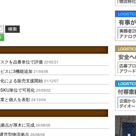
録
リスクを品番単位で評価
22/02/21
ビスに3機能追加
21/04/06
適化による販売支援開始
21/12/07
SKU単位で可視化
20/09/02
企業と個人を表彰
24/10/04
域拠点が厚木に完成
26/08/06
運営型物流拠点
26/08/06