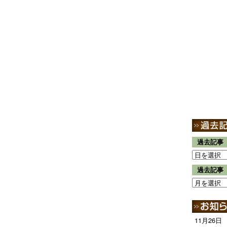
過去記事
過去記事
11月26日