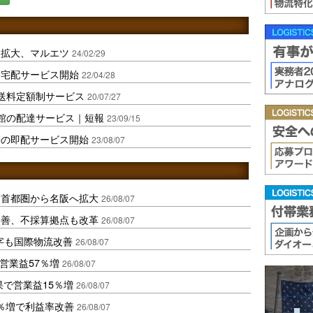
を拡大、マルエツ
24/02/29
し宅配サービス開始
22/04/28
送料定額制サービス
20/07/27
館の配達サービス｜短報
23/09/15
携の即配サービス開始
23/08/07
、首都圏から名阪へ拡大
26/08/07
に改善、不採算拠点も改革
26/08/07
字も国際物流改善
26/08/07
営業益57％増
26/08/07
果で営業益15％増
26/08/07
2％増で利益率改善
26/08/07