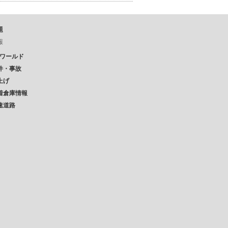
題
報
Pワールド
件・事故
上げ
着倉庫情報
速道路