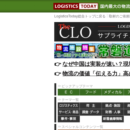
LOGISTIC
LogisticsToday総合トップに戻る
取材のご依頼
👉️
なぜ中国は実装が速い？現
👉️
物流の価値「伝える力」高
ピックアップテーマ
テーマ一覧
スペシャルコンテンツ一覧