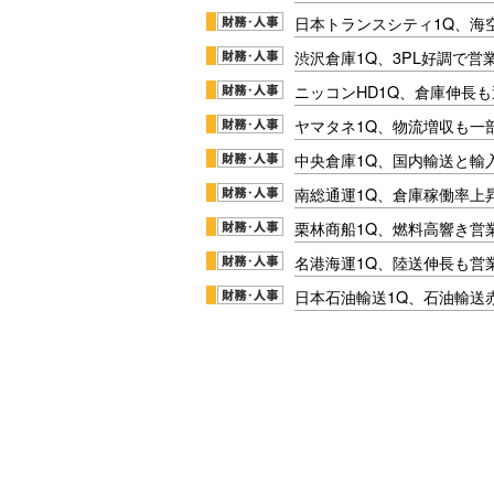
日本トランスシティ1Q、海
渋沢倉庫1Q、3PL好調で営
ニッコンHD1Q、倉庫伸長
ヤマタネ1Q、物流増収も一
中央倉庫1Q、国内輸送と輸
南総通運1Q、倉庫稼働率上
栗林商船1Q、燃料高響き営
名港海運1Q、陸送伸長も営業
日本石油輸送1Q、石油輸送