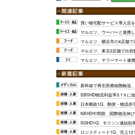
買い物宅配サービス導入店
マルエツ、ウーバーと連携
マルエツ、横浜市の4店舗で
マルエツ、東京2店舗で出前
マルエツ、ヤフーマート連
新幹線で再生医療細胞輸送
SBSHD物流利益率3.1％
日本郵政1Q、郵便・物流赤
NXHD中間期、国際物流伸び
SGHD1Q、モリソン連結効
ロジスティード1Q、売上1