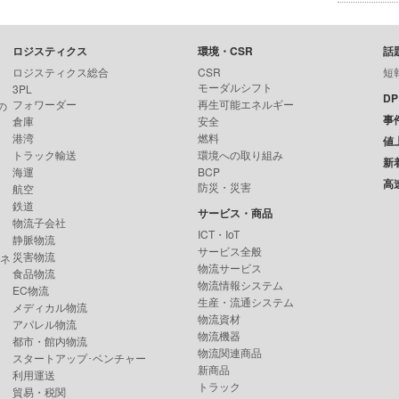
ロジスティクス
環境・CSR
話
ロジスティクス総合
CSR
短
モーダルシフト
3PL
D
フォワーダー
再生可能エネルギー
の
事
倉庫
安全
港湾
燃料
値
トラック輸送
環境への取り組み
新
海運
BCP
高
防災・災害
航空
鉄道
サービス・商品
物流子会社
ICT・IoT
静脈物流
サービス全般
災害物流
ンネ
物流サービス
食品物流
物流情報システム
EC物流
生産・流通システム
メディカル物流
物流資材
アパレル物流
物流機器
都市・館内物流
物流関連商品
スタートアップ･ベンチャー
新商品
利用運送
トラック
貿易・税関