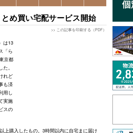
まとめ買い宅配サービス開始
>>
この記事を印刷する（PDF）
は13
ス「ら
東京都
した。
けれど
事も済
利用し
て実施
ビスの
）以上購入したもの。3時間以内に自宅まに届け