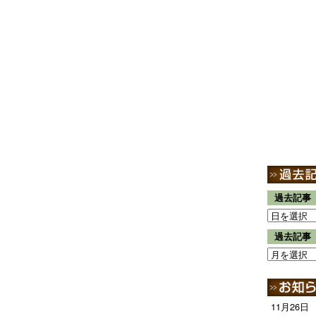
過去記事
過去記事
11月26日