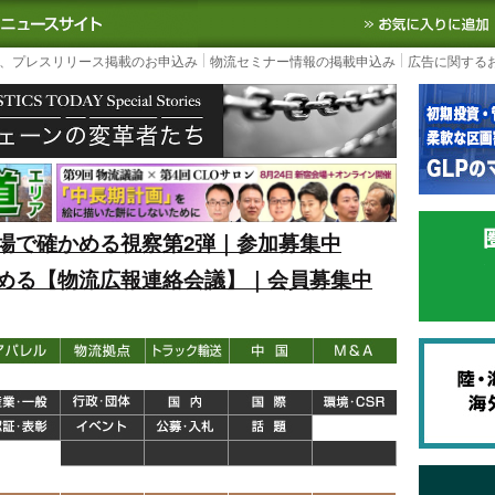
S TODAY｜国内最大の物流ニュースサイト
3PL, SCMなど国内外の最新の物流
、プレスリリース掲載のお申込み
物流セミナー情報の掲載申込み
広告に関する
場で確かめる視察第2弾｜参加募集中
める【物流広報連絡会議】｜会員募集中