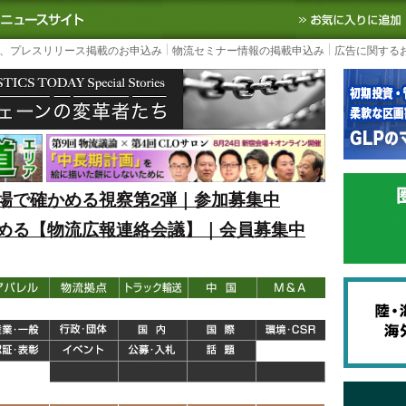
S TODAY｜国内最大の物流ニュースサイト
3PL, SCMなど国内外の最新の物流
、プレスリリース掲載のお申込み
物流セミナー情報の掲載申込み
広告に関する
場で確かめる視察第2弾｜参加募集中
める【物流広報連絡会議】｜会員募集中