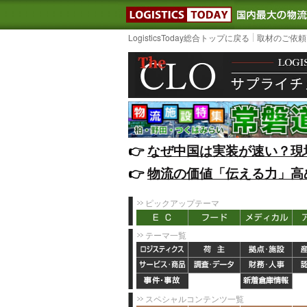
LOGISTIC
LogisticsToday総合トップに戻る
取材のご依頼
👉️
なぜ中国は実装が速い？現
👉️
物流の価値「伝える力」高
ピックアップテーマ
テーマ一覧
スペシャルコンテンツ一覧