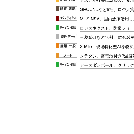
GROUNDなど5社、ロジ大
MUSINSA、国内倉庫活用
ロジスネクスト、防爆フォ
三菱総研など10社、軟包装
X Mile、現場特化型AIを
クラダシ、蓄電池付き3温度
アースダンボール、クリッ