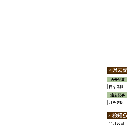
過去記事
過去記事
11月26日