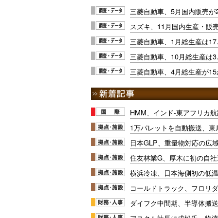
三菱自動車、5月国内販売が2
スズキ、11月国内生産・販
三菱自動車、1月総生産は17
三菱自動車、10月総生産は3
三菱自動車、4月総生産が1
HMM、インド-東アフリカ航
1万パレットを自動搬送、東
日本GLP、重量物対応の広
住友林業G、厚木に初の自社
横浜冷凍、日本海側初の低
コールドトラック、フロリ
ダイフク中間期、半導体搬
アスクル社長に成松氏、物