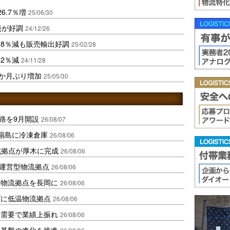
6.7％増
25/06/30
売が好調
24/12/26
.8％減も販売輸出好調
25/02/28
.2％減
24/11/28
5か月ぶり増加
25/05/30
路を9月開設
26/08/07
扇島に冷凍倉庫
26/08/06
域拠点が厚木に完成
26/08/06
運営型物流拠点
26/08/06
温物流拠点を長岡に
26/08/06
ダに低温物流拠点
26/08/06
送需要で業績上振れ
26/08/06
流基盤の進化を推進