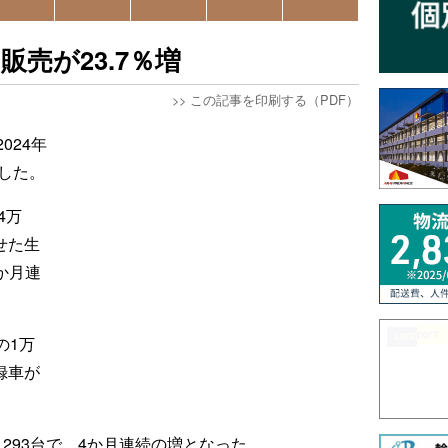
販売が23.7％増
>>
この記事を印刷する（PDF）
024年
した。
4万
せた生
0か月連
の1万
録車が
1293台で、4か月連続の増となった。