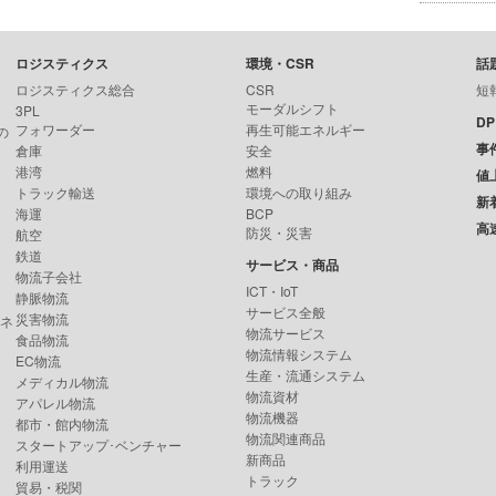
ロジスティクス
環境・CSR
話
ロジスティクス総合
CSR
短
モーダルシフト
3PL
D
フォワーダー
再生可能エネルギー
の
事
倉庫
安全
港湾
燃料
値
トラック輸送
環境への取り組み
新
海運
BCP
高
防災・災害
航空
鉄道
サービス・商品
物流子会社
ICT・IoT
静脈物流
サービス全般
災害物流
ンネ
物流サービス
食品物流
物流情報システム
EC物流
生産・流通システム
メディカル物流
物流資材
アパレル物流
物流機器
都市・館内物流
物流関連商品
スタートアップ･ベンチャー
新商品
利用運送
トラック
貿易・税関