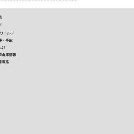
題
報
Pワールド
件・事故
上げ
着倉庫情報
速道路