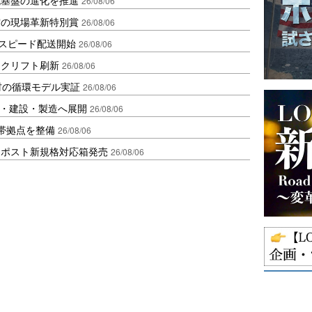
26/08/06
賞の現場革新特別賞
26/08/06
しスピード配送開始
26/08/06
ークリフト刷新
26/08/06
材の循環モデル実証
26/08/06
物流・建設・製造へ展開
26/08/06
帯拠点を整備
26/08/06
クポスト新規格対応箱発売
26/08/06