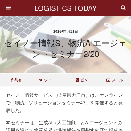
LOGISTICS TODAY
2025年1月21日
セイノー情報S、物流AIエージェ
ントセミナー2/20
共有
ツイート
ピン
メール
セイノー情報サービス（岐阜県大垣市）は、オンライン
で「物流ITソリューションセミナー47」を開催すると発
表した。
本セミナーは、生成AI（人工知能）とAIエージェントの
活用を通じて物流業界の課題解決を目指す内容で構成さ