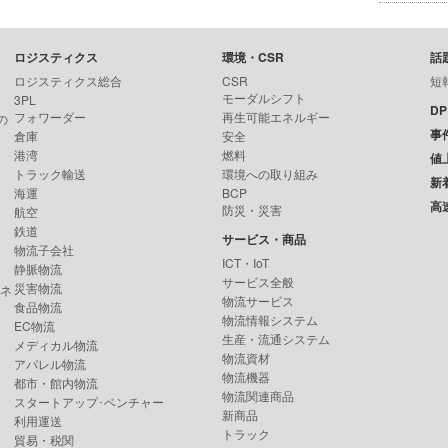
ロジスティクス
環境・CSR
話
ロジスティクス総合
CSR
短
モーダルシフト
3PL
D
フォワーダー
再生可能エネルギー
の
事
倉庫
安全
港湾
燃料
値
トラック輸送
環境への取り組み
新
海運
BCP
高
防災・災害
航空
鉄道
サービス・商品
物流子会社
ICT・IoT
静脈物流
サービス全般
災害物流
ンネ
物流サービス
食品物流
物流情報システム
EC物流
生産・流通システム
メディカル物流
物流資材
アパレル物流
物流機器
都市・館内物流
物流関連商品
スタートアップ･ベンチャー
新商品
利用運送
トラック
貿易・税関