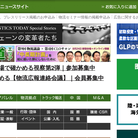
S TODAY｜国内最大の物流ニュースサイト
3PL, SCMなど国内外の最新の物流
、プレスリリース掲載のお申込み
物流セミナー情報の掲載申込み
広告に関する
場で確かめる視察第2弾｜参加募集中
める【物流広報連絡会議】｜会員募集中