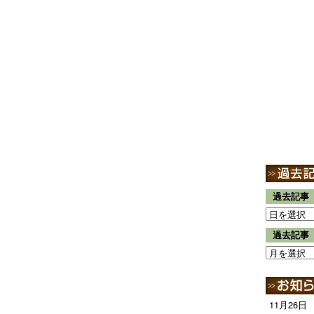
過去記事
過去記事
11月26日