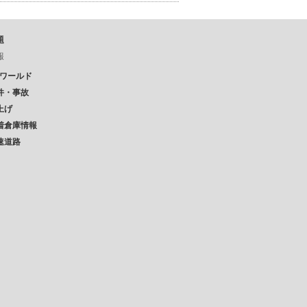
題
報
Pワールド
件・事故
上げ
着倉庫情報
速道路