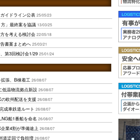
トガイドライン公表
25/05/23
り方」最終案を協議
13/03/25
り方を考える検討会
22/05/18
報告書案まとめへ
25/03/21
第3回検討会1/29
25/01/24
を拡張、B棟着工
26/08/07
に低温物流拠点新設
26/08/07
Xの欧州配送を支援
26/08/07
に完成車鉄道ルート
26/08/07
LNG船1番船を命名
26/08/07
C企業4割が準備途上
26/08/07
州道迂回で負担増
26/08/07