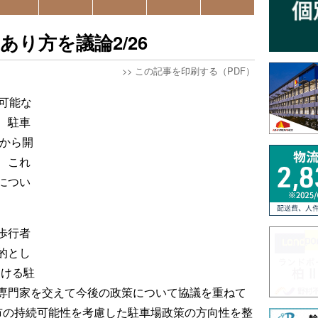
り方を議論2/26
>>
この記事を印刷する（PDF）
可能な
、駐車
時から開
、これ
につい
歩行者
的とし
おける駐
専門家を交えて今後の政策について協議を重ねて
市の持続可能性を考慮した駐車場政策の方向性を整