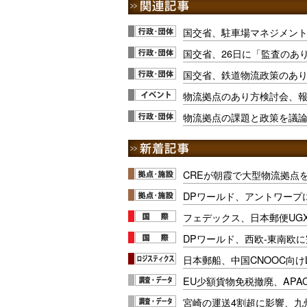
国交省、駐車場マネジメン
国交省、26日に「監査のあ
国交省、鉄道物流政策のあ
物流拠点のあり方検討会、
物流拠点の課題と政策を議論、
CREが朝霞で大型物流拠点
DPワールド、アントワープ
フェデックス、日本郵便UG
DPワールド、西欧-東南欧
日本郵船、中国CNOOC向け
EU少額貨物免税撤廃、APA
宮崎の運送4割超に影響、九