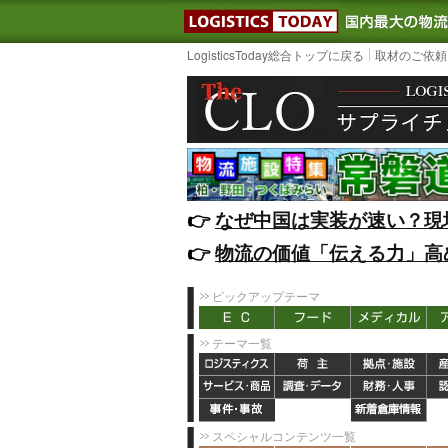
LOGISTIC
LogisticsToday総合トップに戻る
取材のご依頼
👉️
なぜ中国は実装が速い？現
👉️
物流の価値「伝える力」高
ピックアップテーマ
テーマ一覧
スペシャルコンテンツ一覧