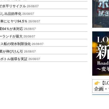
で水平リサイクル
26/08/07
対応し出品効率化
26/08/07
にヒヤリ94.5％
26/08/07
業64％が未対応
26/08/07
ポーランドが最大
26/08/07
クス船の喫水制限強化
26/08/07
造業が伸びけん引
26/08/07
廃ボトル循環を実証
26/08/07