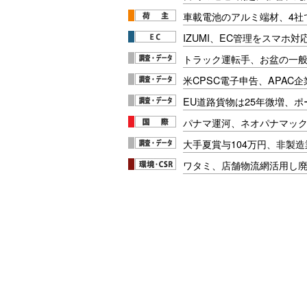
車載電池のアルミ端材、4社
IZUMI、EC管理をスマホ
トラック運転手、お盆の一般車
米CPSC電子申告、APAC企
EU道路貨物は25年微増、
パナマ運河、ネオパナマッ
大手夏賞与104万円、非製
ワタミ、店舗物流網活用し