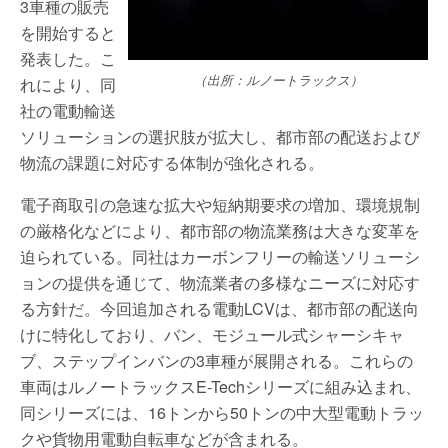
3車種の販売
を開始すると
発表した。こ
（出所：ルノートラックス）
れにより、同
社の電動輸送
ソリューションの選択肢が拡大し、都市部の配送および
物流の課題に対応する体制が強化される。
電子商取引の急速な拡大や短納期要求の増加、環境規制
の厳格化などにより、都市部の物流業務は大きな変革を
迫られている。同社はカーボンフリーの輸送ソリューシ
ョンの提供を通じて、物流業者の多様なニーズに対応す
る方針だ。今回追加される電動LCVは、都市部の配送向
けに特化しており、バン、モジュール式シャーシキャ
ブ、ステップインバンの3車種が展開される。これらの
車両はルノートラックスE-Techシリーズに組み込まれ、
同シリーズには、16トンから50トンの中大型電動トラッ
クや貨物用電動自転車などが含まれる。