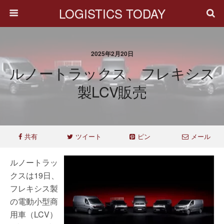
LOGISTICS TODAY
2025年2月20日
ルノートラックス、フレキシス
製LCV販売
共有
ツイート
ピン
メール
ルノートラッ
クスは19日、
フレキシス製
の電動小型商
用車（LCV）